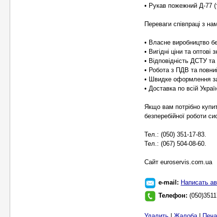
• Рукав пожежний Д-77 (т
Переваги співпраці з на
• Власне виробництво бе
• Вигідні ціни та оптові 
• Відповідність ДСТУ та 
• Робота з ПДВ та повни
• Швидке оформлення з
• Доставка по всій Україн
Якщо вам потрібно купит
безперебійної роботи си
Тел.: (050) 351-17-83.
Тел.: (067) 504-08-60.
Cайт euroservis.com.ua
e-mail:
Написать ав
Телефон:
(050)3511
Удалить
|
Жалоба
|
Печа