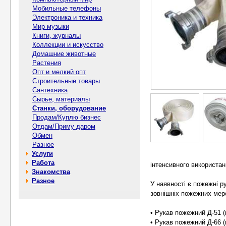
Мобильные телефоны
Электроника и техника
Мир музыки
Книги, журналы
Коллекции и искусство
Домашние животные
Растения
Опт и мелкий опт
Строительные товары
Сантехника
Сырье, материалы
Станки, оборудование
Продам/Куплю бизнес
Отдам/Приму даром
Обмен
Разное
Услуги
Работа
інтенсивного використан
Знакомства
Разное
У наявності є пожежні ру
зовнішніх пожежних мер
• Рукав пожежний Д-51 (к
• Рукав пожежний Д-66 (к