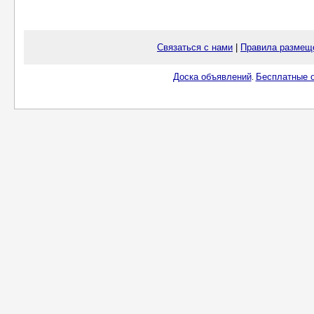
Связаться с нами
|
Правила размещ
Доска объявлений
Бесплатные о
.