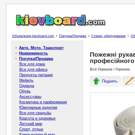
Объявления kievboard.com
Покупка/Продажа
Станки, оборудование
Об
Авто. Мото. Транспорт
Недвижимость
Пожежні рука
Покупка/Продажа
професійного
Все для дома
Все для офиса
Вся Украина / Украина
Продукты питания
Мебель
Поднять
Одежда
Обувь
Аксессуары
Косметика и парфюмерия
Ювелирные изделия
Все для свадьбы
Красота и здоровье
Детский мир
Спорт, отдых
Компьютерный мир