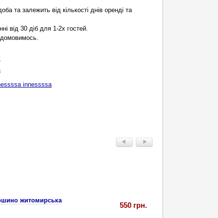
оба та залежить від кількості днів оренді та
ні від 30 діб для 1-2х гостей.
r домовимось.
у
3
nessssa innessssa
тошино житомирська
550 грн.