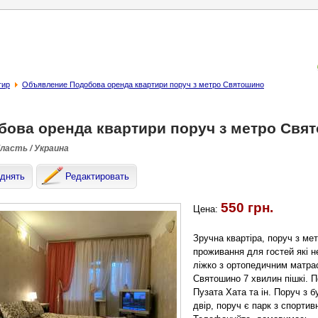
тир
Объявление Подобова оренда квартири поруч з метро Святошино
бова оренда квартири поруч з метро Свя
бласть / Украина
днять
Редактировать
550 грн.
Цена:
Зручна квартіра, поруч з ме
проживання для гостей які н
ліжко з ортопедичним матрас
Святошино 7 хвилин пішкі. П
Пузата Хата та ін. Поруч з 
двір, поруч є парк з спорти