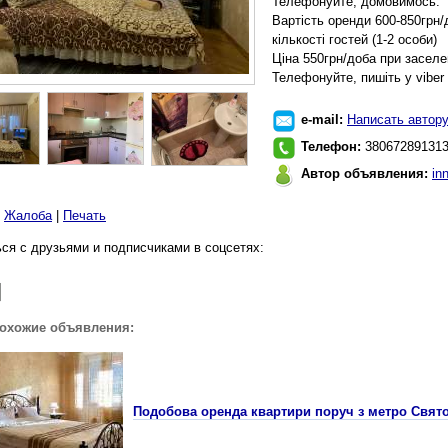
Телефонуйте, домовимось.
Вартість оренди 600-850грн/д
кількості гостей (1-2 особи)
Ціна 550грн/доба при заселен
Телефонуйте, пишіть у vibe
e-mail:
Написать автор
Телефон:
38067289131
Автор объявления:
in
|
Жалоба
|
Печать
ся с друзьями и подписчиками в соцсетях:
похожие объявления:
Подобова оренда квартири поруч з метро Свя