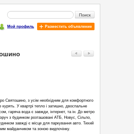
Поиск
Мой профиль
Разместить объявление
тошино
тро Святошино, з усім необхідним для комфортного
е курять. У квартрі тепло і затишно, двоспальне
ом, гаряча вода є завжди, інтернет, та ін. До метро
оруч з будинком розташовані АТБ, Новус, Сільпо,
будинком завжді є місце для паркування авто. Тихий
вним майданчиком та зоною видпочінку.