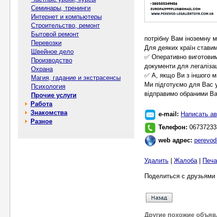
Семинары, тренинги
Интернет и компьютеры
Строительство, ремонт
Бытовой ремонт
потрібну Вам іноземну м
Перевозки
Для деяких країн стави
Швейное дело
✅ Оперативно виготовимо
Производство
документи для легалізац
Охрана
✅ А, якщо Ви з іншого м
Магия, гадание и экстрасенсы
Ми підготуємо для Вас у
Психология
відправимо обраними В
Прочие услуги
Работа
Знакомства
e-mail:
Написать ав
Разное
Телефон:
06737233
web адрес:
perevod
Удалить
|
Жалоба
|
Печа
Поделиться с друзьями 
Другие похожие объяв