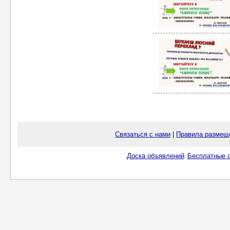
Связаться с нами
|
Правила размещ
Доска объявлений
Бесплатные о
.