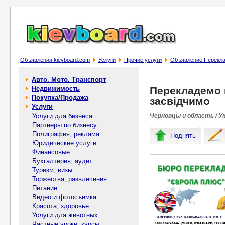
Объявления kievboard.com
Услуги
Прочие услуги
Объявление Переклад
Авто. Мото. Транспорт
Недвижимость
Перекладемо 
Покупка/Продажа
засвідчимо
Услуги
Услуги для бизнеса
Черновцы и область / У
Партнеры по бизнесу
Полиграфия, реклама
Поднять
Юридические услуги
Финансовые
Бухгалтерия, аудит
Туризм, визы
Торжества, развлечения
Питание
Видео и фотосъемка
Красота, здоровье
Услуги для животных
Частные уроки, курсы