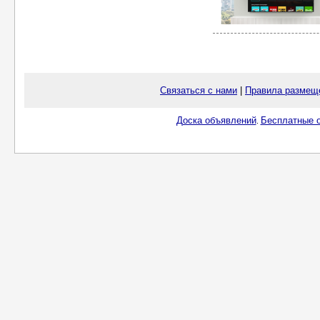
Связаться с нами
|
Правила размещ
Доска объявлений
Бесплатные о
.