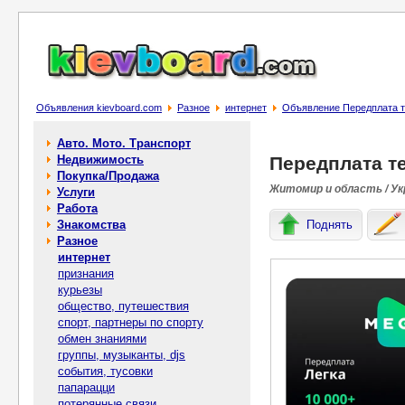
Объявления kievboard.com
Разное
интернет
Объявление Передплата
Авто. Мото. Транспорт
Недвижимость
Передплата т
Покупка/Продажа
Житомир и область / Ук
Услуги
Работа
Знакомства
Поднять
Разное
интернет
признания
курьезы
общество, путешествия
спорт, партнеры по спорту
обмен знаниями
группы, музыканты, djs
события, тусовки
папарацци
потерянные связи