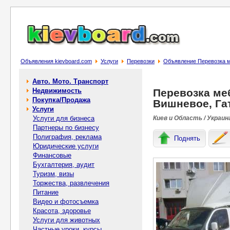
Объявления kievboard.com
Услуги
Перевозки
Объявление Перевозка ме
Авто. Мото. Транспорт
Недвижимость
Перевозка меб
Покупка/Продажа
Вишневое, Гат
Услуги
Услуги для бизнеса
Киев и Область / Украин
Партнеры по бизнесу
Полиграфия, реклама
Поднять
Юридические услуги
Финансовые
Бухгалтерия, аудит
Туризм, визы
Торжества, развлечения
Питание
Видео и фотосъемка
Красота, здоровье
Услуги для животных
Частные уроки, курсы