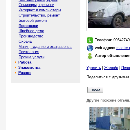
Семинары, тренинги
Интернет и компьютеры
Строительство, ремонт
Бытовой ремонт
Перевозки
Швейное дело
Производство
Телефон:
09542749
Охрана
Магия, гадание и экстрасенсы
web адрес:
master-
Психология
Автор объявлени
Прочие услуги
Работа
Знакомства
Удалить
|
Жалоба
|
Печа
Разное
Поделиться с друзьями 
Другие похожие объяв