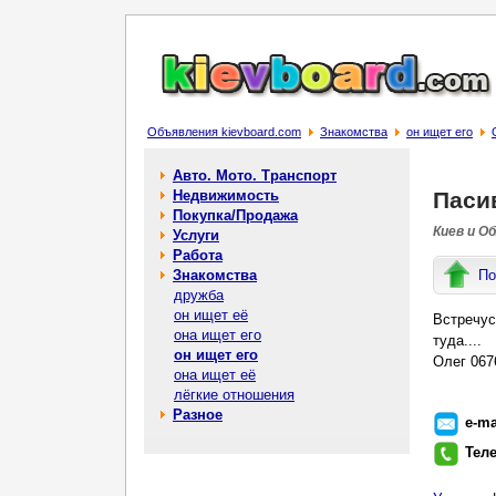
Объявления kievboard.com
Знакомства
он ищет его
Авто. Мото. Транспорт
Недвижимость
Паси
Покупка/Продажа
Киев и О
Услуги
Работа
Знакомства
По
дружба
он ищет её
Встречус
она ищет его
туда....
он ищет его
Олег 067
она ищет её
лёгкие отношения
Разное
e-ma
Тел