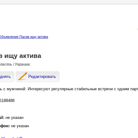
Объявление Пасив ищу актива
в ищу актива
бласть / Украина
днять
Редактировать
ь с мужчиной. Интересуют регулярные стабильные встречи с одним пар
6188488
il:
не указан
ефон:
не указан