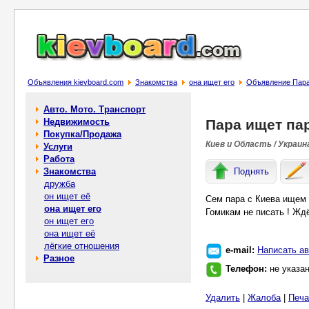
Объявления kievboard.com
Знакомства
она ищет его
Объявление Пара
Авто. Мото. Транспорт
Недвижимость
Пара ищет па
Покупка/Продажа
Киев и Область / Украин
Услуги
Работа
Знакомства
Поднять
дружба
он ищет её
Сем пара с Киева ищем 
она ищет его
Гомикам не писать ! Жд
он ищет его
она ищет её
лёгкие отношения
e-mail:
Написать ав
Разное
Телефон:
не указа
Удалить
|
Жалоба
|
Печа