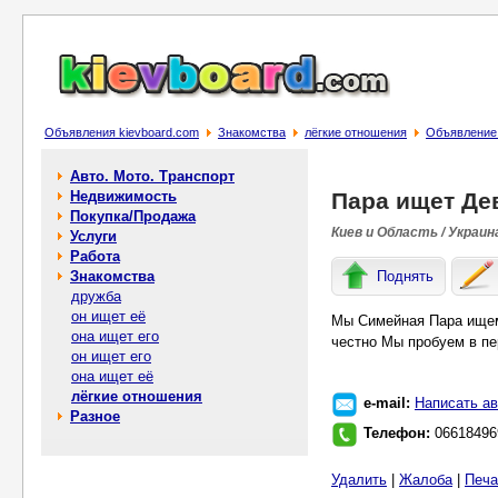
Объявления kievboard.com
Знакомства
лёгкие отношения
Объявление
Авто. Мото. Транспорт
Недвижимость
Пара ищет Де
Покупка/Продажа
Киев и Область / Украин
Услуги
Работа
Знакомства
Поднять
дружба
он ищет её
Мы Симейная Пара ищем
она ищет его
честно Мы пробуем в пе
он ищет его
она ищет её
лёгкие отношения
e-mail:
Написать ав
Разное
Телефон:
06618496
Удалить
|
Жалоба
|
Печа