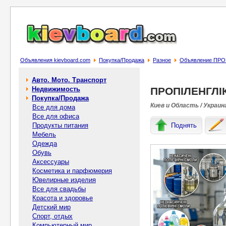
Объявления kievboard.com
Покупка/Продажа
Разное
Объявление ПРО
Авто. Мото. Транспорт
Недвижимость
ПРОПІЛЕНГЛІ
Покупка/Продажа
Киев и Область / Украин
Все для дома
Все для офиса
Продукты питания
Поднять
Мебель
Одежда
Обувь
Аксессуары
Косметика и парфюмерия
Ювелирные изделия
Все для свадьбы
Красота и здоровье
Детский мир
Спорт, отдых
Компьютерный мир