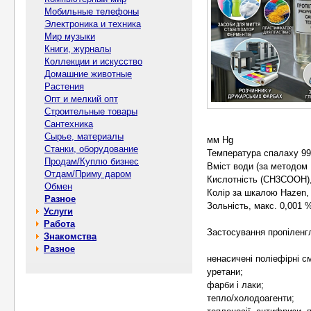
Мобильные телефоны
Электроника и техника
Мир музыки
Книги, журналы
Коллекции и искусство
Домашние животные
Растения
Опт и мелкий опт
Строительные товары
Сантехника
Сырье, материалы
мм Hg
Станки, оборудование
Температура спалаху 9
Продам/Куплю бизнес
Вміст води (за методом 
Отдам/Приму даром
Кислотність (CH3COOH),
Обмен
Колір за шкалою Hazen,
Разное
Зольність, макс. 0,001 
Услуги
Работа
Застосування пропіленг
Знакомства
Разное
ненасичені поліефірні с
уретани;
фарби і лаки;
тепло/холодоагенти;