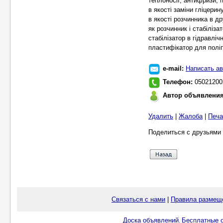
теплоносії, антифризи, п
в якості заміни гліцерин
в якості розчинника в д
як розчинник і стабіліз
стабілізатор в гідравлічн
пластифікатор для полі
e-mail:
Написать ав
Телефон:
05021200
Автор объявлени
Удалить
|
Жалоба
|
Печа
Поделиться с друзьями 
Связаться с нами
|
Правила размещ
Доска объявлений
Бесплатные о
.