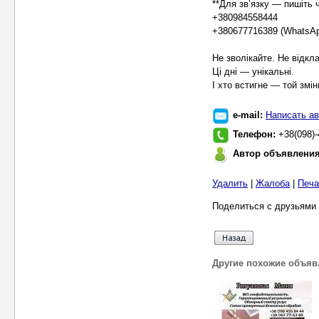
**Для зв’язку — пишіть 
+380984558444
+380677716389 (WhatsApp
Не зволікайте. Не відкл
Ці дні — унікальні.
І хто встигне — той змі
e-mail:
Написать ав
Телефон:
+38(098)-
Автор объявлени
Удалить
|
Жалоба
|
Печа
Поделиться с друзьями 
Другие похожие объяв