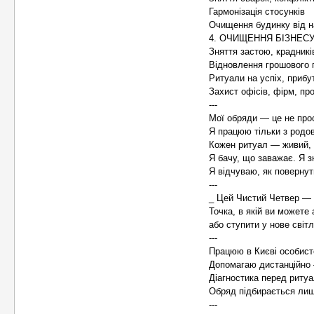
Гармонізація стосунків
Очищення будинку від н
4. ОЧИЩЕННЯ БІЗНЕСУ
Зняття застою, крадників
Відновлення грошового 
Ритуали на успіх, прибу
Захист офісів, фірм, пр
---
Мої обряди — це не прос
Я працюю тільки з родов
Кожен ритуал — живий, 
Я бачу, що заважає. Я з
Я відчуваю, як повернут
---
_ Цей Чистий Четвер — 
Точка, в якій ви можете
або ступити у нове світ
---
Працюю в Києві особист
Допомагаю дистанційно 
Діагностика перед риту
Обряд підбирається лише
---