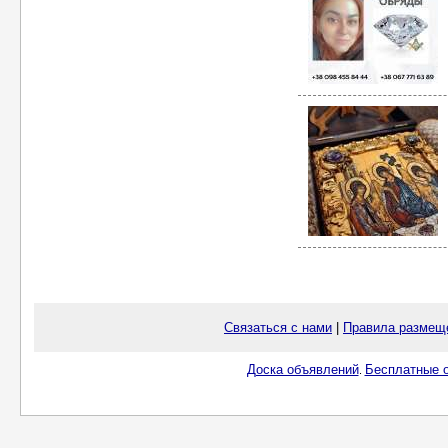
Связаться с нами
|
Правила размещ
Доска объявлений
Бесплатные о
.