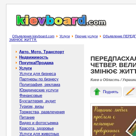
Объявления kievboard.com
Услуги
Прочие услуги
Объявление ПЕРЕД
ЗМІНЮЄ ЖИТТЯ.
Авто. Мото. Транспорт
Недвижимость
ПЕРЕДПАСХА
Покупка/Продажа
ЧЕТВЕР. ВЕЛ
Услуги
ЗМІНЮЄ ЖИТТ
Услуги для бизнеса
Партнеры по бизнесу
Киев и Область / Украин
Полиграфия, реклама
Юридические услуги
Поднять
Финансовые
Бухгалтерия, аудит
Туризм, визы
Торжества, развлечения
Питание
Видео и фотосъемка
Красота, здоровье
Услуги для животных