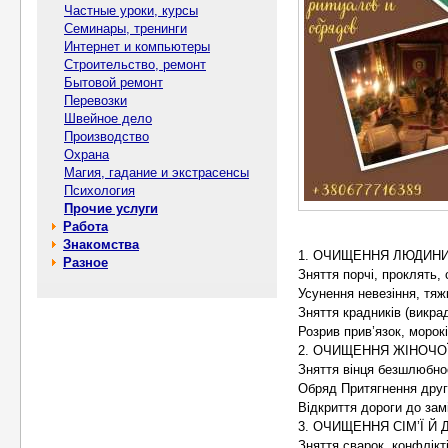
Частные уроки, курсы
Семинары, тренинги
Интернет и компьютеры
Строительство, ремонт
Бытовой ремонт
Перевозки
Швейное дело
Производство
Охрана
Магия, гадание и экстрасенсы
Психология
Прочие услуги
Работа
Знакомства
1. ОЧИЩЕННЯ ЛЮДИНИ
Разное
Зняття порчі, проклять,
Усунення невезіння, тяжк
Зняття крадників (викра
Розрив прив’язок, морок
2. ОЧИЩЕННЯ ЖІНОЧОЇ
Зняття вінця безшлюбно
Обряд Притягнення друг
Відкриття дороги до зам
3. ОЧИЩЕННЯ СІМ’Ї Й 
Зняття сварок, конфлікті