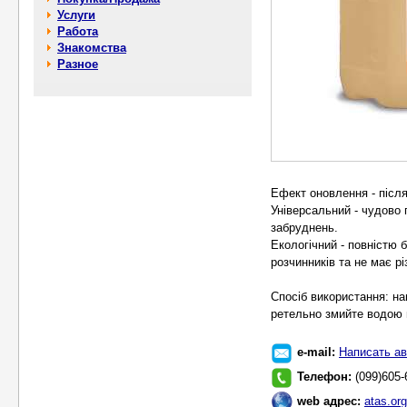
Услуги
Работа
Знакомства
Разное
Ефект оновлення - після
Універсальний - чудово 
забруднень.
Екологічний - повністю б
розчинників та не має рі
Спосіб використання: нан
ретельно змийте водою 
e-mail:
Написать ав
Телефон:
(099)605-
web адрес:
atas.org