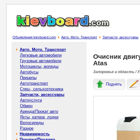
Объявления kievboard.com
Авто. Мото. Транспорт
Запчасти, аксессуары
Авто. Мото. Транспорт
Легковые автомобили
Очисник двигу
Грузовые автомобили
Atas
Мотоциклы, мопеды
Автобусы
Запорожье и область / 
Прицепы
Автотранспорт
Поднять
Спец-, cельхозтехника
Запчасти, аксессуары
Автоуслуги
Обмен
Аренда/Прокат авто
Яхты, катера, лодки
Велосипеды
Разное
Недвижимость
Покупка/Продажа