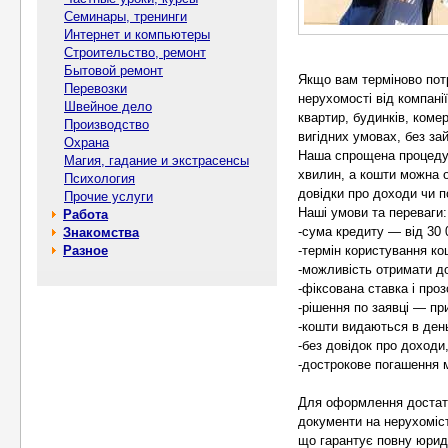
Семинары, тренинги
Интернет и компьютеры
Строительство, ремонт
Бытовой ремонт
Якщо вам терміново потр
Перевозки
нерухомості від компан
Швейное дело
квартир, будинків, коме
Производство
вигідних умовах, без зай
Охрана
Наша спрощена процедур
Магия, гадание и экстрасенсы
хвилин, а кошти можна 
Психология
довідки про доходи чи 
Прочие услуги
Наші умови та переваги:
Работа
-сума кредиту — від 30 
Знакомства
Разное
-термін користування ко
-можливість отримати до
-фіксована ставка і проз
-рішення по заявці — пр
-кошти видаються в ден
-без довідок про доходи,
-дострокове погашення 
Для оформлення достатнь
документи на нерухоміс
що гарантує повну юрид