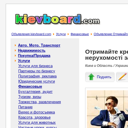
Объявления kievboard.com
Услуги
Финансовые
Объявление Отримайте к
Авто. Мото. Транспорт
Недвижимость
Отримайте кре
Покупка/Продажа
нерухомості з
Услуги
Услуги для бизнеса
Киев и Область / Украин
Партнеры по бизнесу
Полиграфия, реклама
Поднять
Юридические услуги
Финансовые
Бухгалтерия, аудит
Туризм, визы
Торжества, развлечения
Питание
Видео и фотосъемка
Красота, здоровье
Услуги для животных
Частные уроки, курсы