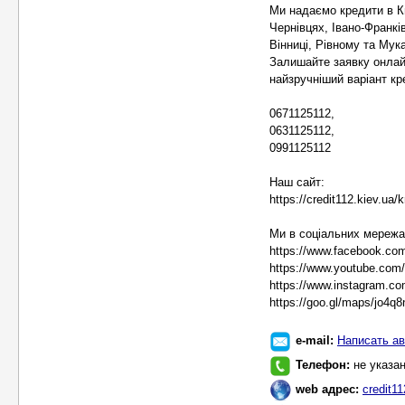
Ми надаємо кредити в Киє
Чернівцях, Івано-Франкі
Вінниці, Рівному та Мука
Залишайте заявку онлай
найзручніший варіант кр
0671125112,
0631125112,
0991125112
Наш сайт:
https://credit112.kiev.ua/
Ми в соціальних мережа
https://www.facebook.com
https://www.youtube.c
https://www.instagram.co
https://goo.gl/maps/jo4
e-mail:
Написать ав
Телефон:
не указа
web адрес:
credit11