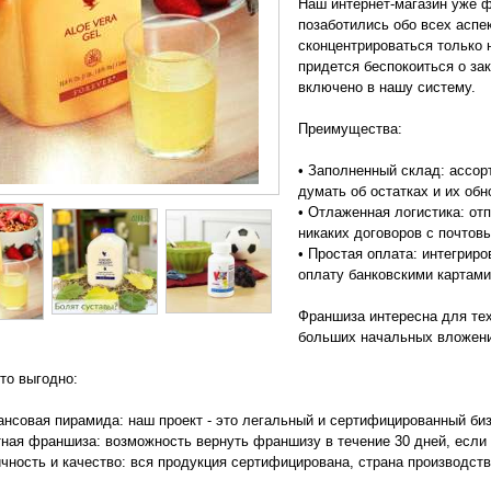
Наш интернет-магазин уже ф
позаботились обо всех аспе
сконцентрироваться только 
придется беспокоиться о зак
включено в нашу систему.
Преимущества:
• Заполненный склад: ассор
думать об остатках и их обн
• Отлаженная логистика: от
никаких договоров с почтов
• Простая оплата: интегрир
оплату банковскими картами
Франшиза интересна для тех,
больших начальных вложени
то выгодно:
ансовая пирамида: наш проект - это легальный и сертифицированный би
тная франшиза: возможность вернуть франшизу в течение 30 дней, если ч
ичность и качество: вся продукция сертифицирована, страна производст