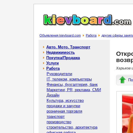
Объявления kievboard.com
Работа
другие сферы занят
Авто. Мото. Транспорт
Недвижимость
Откр
Покупка/Продажа
возв
Услуги
Работа
Харьков 
Руководители
IT, телеком, компьютеры
По
Финансы, бухгалтерия, банк
Маркетинг, PR, реклама, СМИ
Дизайн
Культура, искусство
продажи и закупки
розничная торговля
транспорт
производство
строительство, архитектура
офисная работа