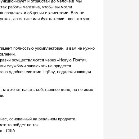
ункционирует и отработан до мелочей! Мы
ктах работы магазина, чтобы вы могли
на продажах и общении с клиентами. Вам не
упках, логистике или бухгалтерии - все это уже
тимент полностью укомплектован, и вам не нужно
овлении.
правки осуществляются через «Новую Почту»,
ыми службами заключать не придется.
ована удобная система LiqPay, поддерживающая
.
 кто хочет начать собственное дело, но не имеет
й.
знес, основанный на реальном продукте.
то-то пойдет не так.
ва - США.