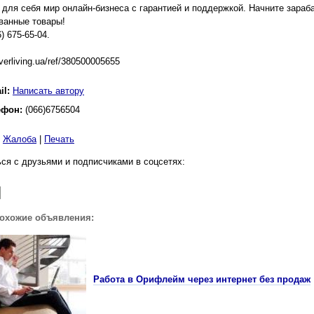
 для себя мир онлайн-бизнеса с гарантией и поддержкой. Начните зараб
ванные товары!
6) 675-65-04.
verliving.ua/ref/380500005655
il:
Написать автору
ефон:
(066)6756504
|
Жалоба
|
Печать
ся с друзьями и подписчиками в соцсетях:
похожие объявления:
Работа в Орифлейм через интернет без продаж