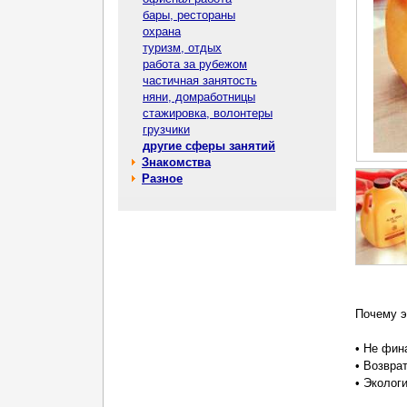
бары, рестораны
охрана
туризм, отдых
работа за рубежом
частичная занятость
няни, домработницы
стажировка, волонтеры
грузчики
другие сферы занятий
Знакомства
Разное
Почему э
• Не фин
• Возвра
• Эколог