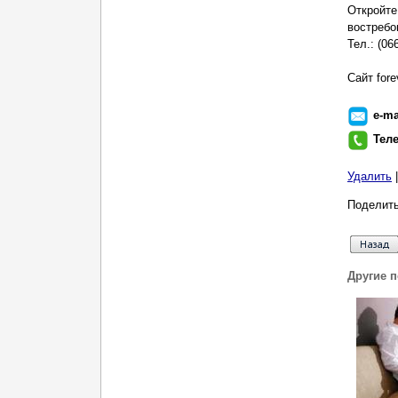
Откройте
востребо
Тел.: (06
Cайт fore
e-ma
Тел
Удалить
Поделить
Другие 