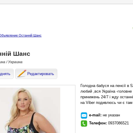
Объявление Останній Шанс
нній Шанс
на / Украина
днять
Редактировать
Голодна бабуся на пенсії в 5
любий ,вся Україна -головне
принижень 24/7 і жду останн
на Viber подивлюсь чи є там
e-mail:
не указан
Телефон:
0937086521