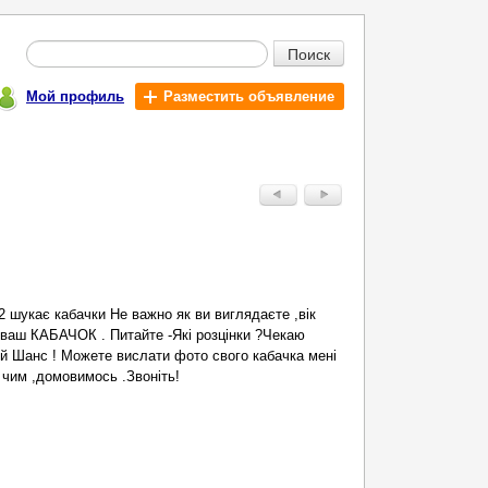
Поиск
Мой профиль
Разместить объявление
2 шукає кабачки Не важно як ви виглядаєте ,вік
 ваш КАБАЧОК . Питайте -Які розцінки ?Чекаю
ій Шанс ! Можете вислати фото свого кабачка мені
 чим ,домовимось .Звоніть!