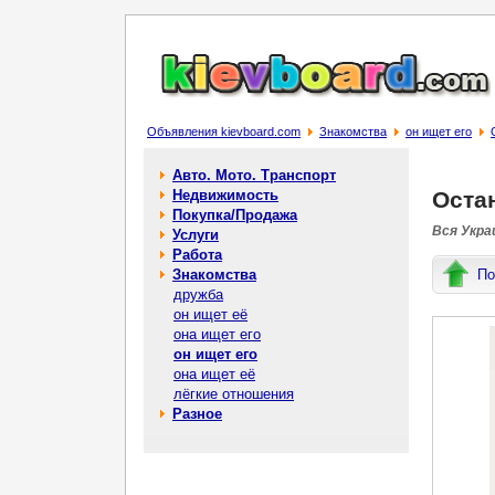
Объявления kievboard.com
Знакомства
он ищет его
Авто. Мото. Транспорт
Недвижимость
Оста
Покупка/Продажа
Вся Украи
Услуги
Работа
Знакомства
По
дружба
он ищет её
она ищет его
он ищет его
она ищет её
лёгкие отношения
Разное