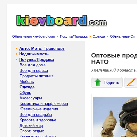
Объявления kievboard.com
Покупка/Продажа
Одежда
Объявление Опт
Авто. Мото. Транспорт
Недвижимость
Оптовые про
Покупка/Продажа
НАТО
Все для дома
Все для офиса
Хмельницкий и область 
Продукты питания
Мебель
Поднять
Одежда
Обувь
Аксессуары
Косметика и парфюмерия
Ювелирные изделия
Все для свадьбы
Красота и здоровье
Детский мир
Спорт, отдых
Компьютерный мир