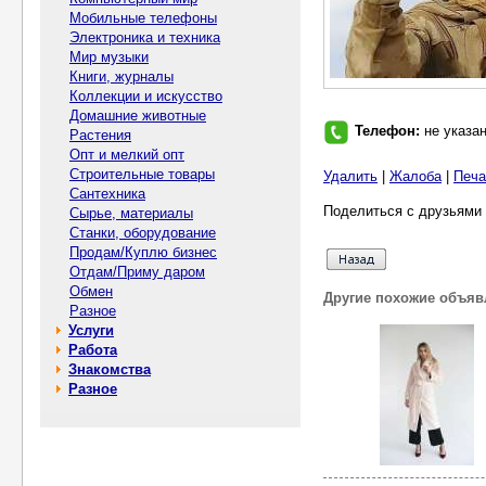
Мобильные телефоны
Электроника и техника
Мир музыки
Книги, журналы
Коллекции и искусство
Домашние животные
Телефон:
не указа
Растения
Опт и мелкий опт
Строительные товары
Удалить
|
Жалоба
|
Печа
Сантехника
Поделиться с друзьями 
Сырье, материалы
Станки, оборудование
Продам/Куплю бизнес
Отдам/Приму даром
Обмен
Другие похожие объяв
Разное
Услуги
Работа
Знакомства
Разное