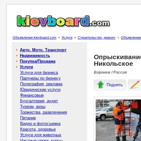
Объявления kievboard.com
Услуги
Строительство, ремонт
Объявление
Авто. Мото. Транспорт
Недвижимость
Опрыскивание
Покупка/Продажа
Никольское
Услуги
Услуги для бизнеса
Воронеж / Россия
Партнеры по бизнесу
Полиграфия, реклама
Поднять
Юридические услуги
Финансовые
Бухгалтерия, аудит
Туризм, визы
Торжества, развлечения
Питание
Видео и фотосъемка
Красота, здоровье
Услуги для животных
Частные уроки, курсы