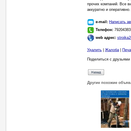
e-mail:
Написать ав
Телефон:
79204383
web адрес:
stroika
Удалить
|
Жалоба
|
Печа
Поделиться с друзьями 
Другие похожие объяв