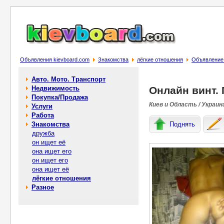
Объявления kievboard.com
Знакомства
лёгкие отношения
Объявление 
Авто. Мото. Транспорт
Недвижимость
Онлайн винт. 
Покупка/Продажа
Киев и Область / Украин
Услуги
Работа
Знакомства
Поднять
дружба
он ищет её
она ищет его
он ищет его
она ищет её
лёгкие отношения
Разное