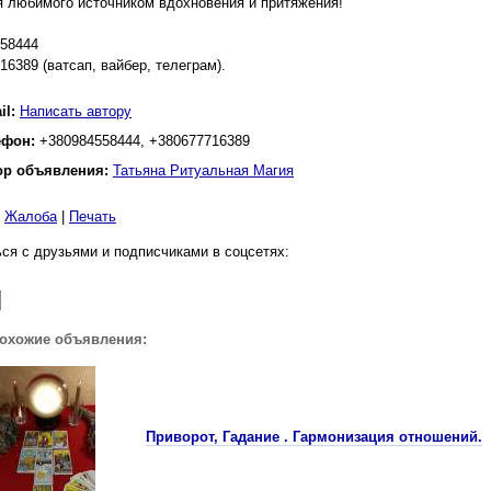
я любимого источником вдохновения и притяжения!
58444
16389 (ватсап, вайбер, телеграм).
il:
Написать автору
ефон:
+380984558444, +380677716389
ор объявления:
Татьяна Ритуальная Магия
|
Жалоба
|
Печать
ся с друзьями и подписчиками в соцсетях:
похожие объявления:
Приворот, Гадание . Гармонизация отношений.