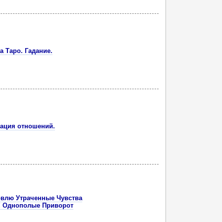
а Таро. Гадание.
зация отношений.
овлю Утраченные Чувства
! Однополые Приворот