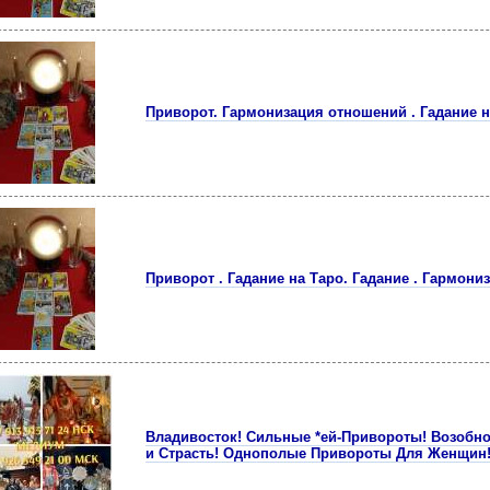
Пpиворот. Гаpмонизация отношeний . Гaдание н
Приворот . Гадание на Таро. Гадaние . Гармони
Владивосток! Сильные *ей-Привороты! Возобн
и Страсть! Однополые Привороты Для Женщин