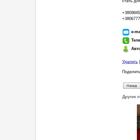
стать дл
+3809845
+3806777
e-ma
Тел
Авт
Удалить
Поделить
Другие 