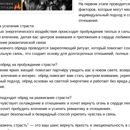
На первом этапе проводится
факторов, которые могут ме
индивидуальный подход и с
отношения.
а усиление страсти
ю энергетического воздействия происходит пробуждение теплых и силь
и влечение, делая вас центром внимания и притяжения в сердце любимог
ение романтической связи
новного обряда проводится закрепляющий ритуал, который помогает сох
льную связь, что создает основу для долгосрочных отношений, полных 
 обряд на пробуждение страсти?
ение ярких эмоций: помогает партнёру увидеть вас в новом свете, возв
 влечение и интерес: обряд помогает вам стать центром внимания, укреп
ный подход: обряд основан на светлой энергетике и работает без вреда 
ие.
 подходит обряд на разжигание страсти?
о чувствует охлаждение в отношениях и хочет вернуть огонь в сердце лю
о хочет пробудить влечение и усилить романтику в отношениях.
о ищет безопасный и безвредный способ укрепить чувства и связь.
азжечь страсть" — это ваш шанс вернуть яркость и эмоциональность в 