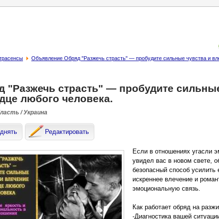
страсенсы
Объявление Обряд "Разжечь страсть" — пробудите сильные чувства и вле
д "Разжечь страсть" — пробудите сильные
рдце любого человека.
бласть / Украина
днять
Редактировать
Если в отношениях угасли э
увидел вас в новом свете, 
безопасный способ усилить 
искреннее влечение и роман
эмоциональную связь.
Как работает обряд на разжи
-Диагностика вашей ситуаци