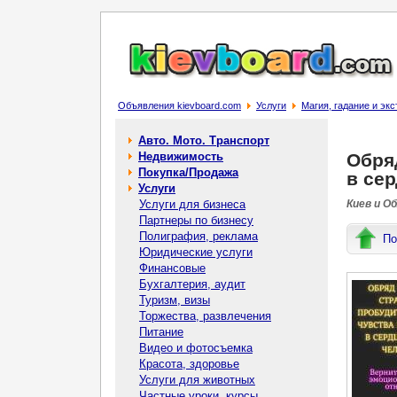
Объявления kievboard.com
Услуги
Магия, гадание и эк
Авто. Мото. Транспорт
Недвижимость
Обря
Покупка/Продажа
в се
Услуги
Услуги для бизнеса
Киев и О
Партнеры по бизнесу
Полиграфия, реклама
По
Юридические услуги
Финансовые
Бухгалтерия, аудит
Туризм, визы
Торжества, развлечения
Питание
Видео и фотосъемка
Красота, здоровье
Услуги для животных
Частные уроки, курсы