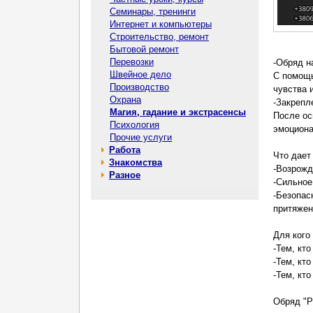
Семинары, тренинги
Интернет и компьютеры
Строительство, ремонт
Бытовой ремонт
Перевозки
-Обряд н
Швейное дело
С помощь
Производство
чувства 
Охрана
-Закрепл
Магия, гадание и экстрасенсы
После ос
Психология
эмоциона
Прочие услуги
Работа
Что дает
Знакомства
-Возрожд
Разное
-Сильное
-Безопас
притяжен
Для кого
-Тем, кт
-Тем, кт
-Тем, кт
Обряд "Р