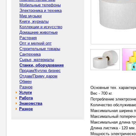
Мобильные телефоны
Электроника и техника
Мир музыки
Книги, журналы
Коллекции и искусство
Домашние животные
Растения
Опт и мелкий опт
Строительные товары
Сантехника
Сырье, материалы
Станки, оборудование
Продам/Куплю бизнес
Отдам/Приму даром
Обмен
Разное
Основные тех. характер
Услуги
Вес - 700 кг.
Работа
Потребление электроэнер
Знакомства
Количество обслуживающ
Разное
Максимальная ширина п
Максимальный поперечны
Максимальная длина тру
Длина листика - 120 мм.
Мощность электрического