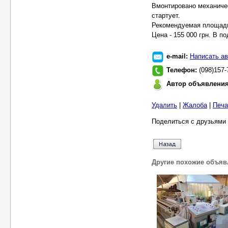
Вмонтировано механичес
стартует.
Рекомендуемая площадь 
Цена - 155 000 грн. В п
e-mail:
Написать ав
Телефон:
(098)157-
Автор объявлени
Удалить
|
Жалоба
|
Печа
Поделиться с друзьями 
Другие похожие объяв