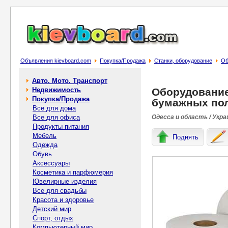
Объявления kievboard.com
Покупка/Продажа
Станки, оборудование
Об
Авто. Мото. Транспорт
Недвижимость
Оборудование
Покупка/Продажа
бумажных по
Все для дома
Все для офиса
Одесса и область / Укра
Продукты питания
Мебель
Поднять
Одежда
Обувь
Аксессуары
Косметика и парфюмерия
Ювелирные изделия
Все для свадьбы
Красота и здоровье
Детский мир
Спорт, отдых
Компьютерный мир