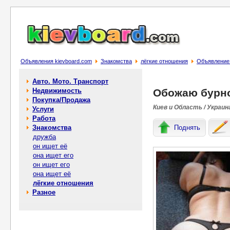
Объявления kievboard.com
Знакомства
лёгкие отношения
Объявление
Авто. Мото. Транспорт
Недвижимость
Обожаю бурно
Покупка/Продажа
Киев и Область / Украин
Услуги
Работа
Знакомства
Поднять
дружба
он ищет её
она ищет его
он ищет его
она ищет её
лёгкие отношения
Разное