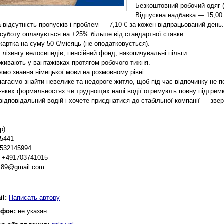
Безкоштовний робочий одяг (
Відпускна надбавка — 15,00 
 відсутність пропусків і проблем — 7,10 € за кожен відпрацьований день.
 суботу оплачується на +25% більше від стандартної ставки.
картка на суму 50 €/місяць (не оподатковується).
 лізингу велосипедів, пенсійний фонд, накопичувальні пільги.
оживають у вантажівках протягом робочого тижня.
ємо знання німецької мови на розмовному рівні…
агаємо знайти невелике та недороге житло, щоб під час відпочинку не п
-яких формальностях чи труднощах наші водії отримують повну підтримк
відповідальний водій і хочете приєднатися до стабільної компанії — зве
p)
5441
8532145994
i +491703741015
x89@gmail.com
il:
Написать автору
ефон:
не указан