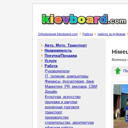
Объявления kievboard.com
Работа
работа за рубежом
Авто. Мото. Транспорт
Недвижимость
Німец
Покупка/Продажа
Винница 
Услуги
Работа
Руководители
По
IT, телеком, компьютеры
Финансы, бухгалтерия, банк
Маркетинг, PR, реклама, СМИ
Дизайн
Культура, искусство
продажи и закупки
розничная торговля
транспорт
производство
строительство, архитектура
офисная работа