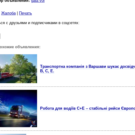
ор объявления:
gala vol
|
Жалоба
|
Печать
ся с друзьями и подписчиками в соцсетях:
похожие объявления:
Транспортна компанія з Варшави шукає досвідче
B, C, E.
Робота для водіїв C+E – стабільні рейси Європ