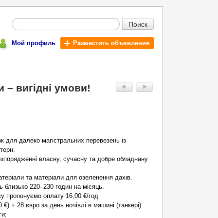
Поиск
Мой профиль
Разместить объявление
 – вигідні умови!
к для далеко магістральних перевезень із
терн.
озпорядженні власну, сучасну та добре обладнану
теріали та матеріали для озеленення дахів.
 близько 220–230 годин на місяць.
у пропонуємо оплату 16,00 €/год
0 €) + 28 євро за день ночівлі в машині (танкері) .
ги: