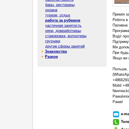
бары, рестораны
охрана
Премія за
туризм, отдых
Робота в
работа за рубежом
Паливна 
частичная занятость
няни, домработницы
Програма
стажировка, волонтеры
Водії пр
грузчики
Підтриму
другие сферы занятий
Ми допом
Знакомства
При будь
Разное
Якщо ви 
Польша,
(WhatsAp
+4866291
Mobil +4
Niemieck
Pawuloni
Pawel
e-ma
Тел