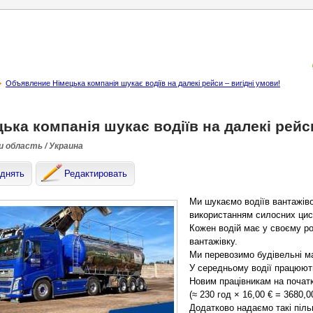
Объявление Німецька компанія шукає водіїв на далекі рейси – вигідні умови!
ька компанія шукає водіїв на далекі рейси
и область / Украина
днять
Редактировать
Ми шукаємо водіїв вантажіво
використанням силосних цис
Кожен водій має у своєму р
вантажівку.
Ми перевозимо будівельні ма
У середньому водії працюють
Новим працівникам на початк
(≈ 230 год × 16,00 € = 3680,0
Додатково надаємо такі піль