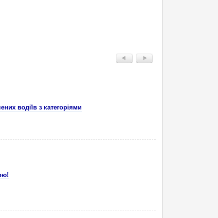
них водіїв з категоріями
ою!