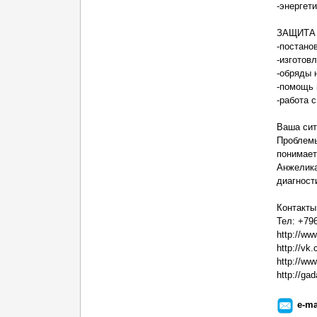
-энергет
ЗАЩИТА
-постано
-изготов
-обряды 
-помощь 
-работа 
Ваша сит
Проблемы
понимает
Анжелика
диагност
Контакты
Тел: +79
http://ww
http://vk
http://w
http://ga
e-ma