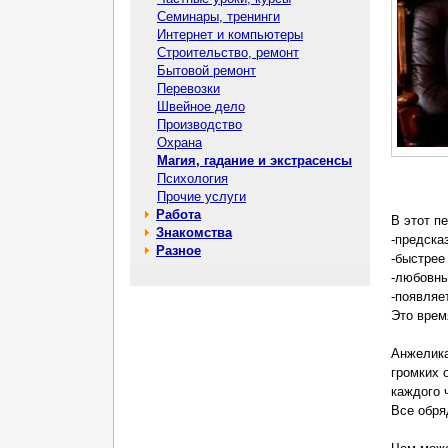
Семинары, тренинги
Интернет и компьютеры
Строительство, ремонт
Бытовой ремонт
Перевозки
Швейное дело
Производство
Охрана
Магия, гадание и экстрасенсы
Психология
Прочие услуги
Работа
В этот п
Знакомства
-предска
Разное
-быстрее
-любовны
-появляе
Это врем
Анжелика
громких 
каждого 
Все обря