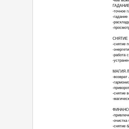
Чем мож
ГАДАНИ
-точное г
-гадание
-расклад
-просмот
СНЯТИЕ
-снятие 
-энергет
-работа 
-устране
МАГИЯ 
-возврат
-гармони
-приворо
-снятие 
-магичес
ФИНАНС
-привлеч
-очистка
-снятие 