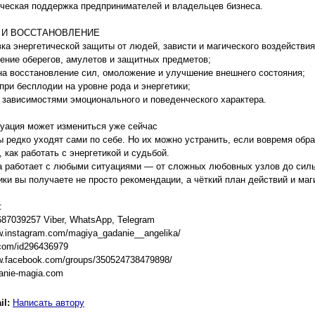
ическая поддержка предпринимателей и владельцев бизнеса.
 И ВОССТАНОВЛЕНИЕ
вка энергетической защиты от людей, зависти и магического воздействия
ление оберегов, амулетов и защитных предметов;
на восстановление сил, омоложение и улучшение внешнего состояния;
при бесплодии на уровне рода и энергетики;
с зависимостями эмоционального и поведенческого характера.
уация может измениться уже сейчас
 редко уходят сами по себе. Но их можно устранить, если вовремя обра
, как работать с энергетикой и судьбой.
 работает с любыми ситуациями — от сложных любовных узлов до силь
ики вы получаете не просто рекомендации, а чёткий план действий и ма
:
687039257 Viber, WhatsApp, Telegram
w.instagram.com/magiya_gadanie__angelika/
.com/id296436979
ww.facebook.com/groups/350524738479898/
danie-magia.com
il:
Написать автору