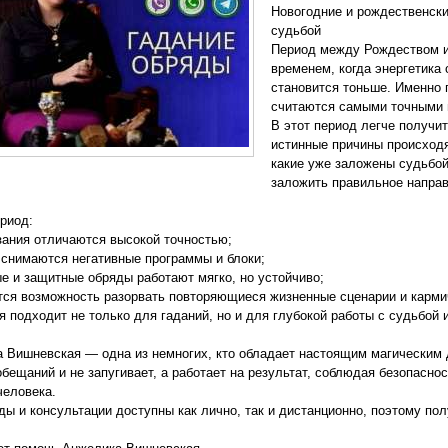
Новогодние и рождественск
судьбой
Период между Рождеством и
временем, когда энергетика
становится тоньше. Именно 
считаются самыми точными
В этот период легче получи
истинные причины происходя
какие уже заложены судьбой
заложить правильное направ
ериод:
зания отличаются высокой точностью;
 снимаются негативные программы и блоки;
е и защитные обряды работают мягко, но устойчиво;
тся возможность разорвать повторяющиеся жизненные сценарии и карми
я подходит не только для гаданий, но и для глубокой работы с судьбой
 Вишневская — одна из немногих, кто обладает настоящим магическим 
обещаний и не запугивает, а работает на результат, соблюдая безопасно
человека.
ды и консультации доступны как лично, так и дистанционно, поэтому по