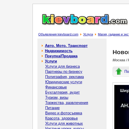
Объявления kievboard.com
Услуги
Магия, гадание и эк
Авто. Мото. Транспорт
Недвижимость
Ново
Покупка/Продажа
Москва /
Услуги
Услуги для бизнеса
Партнеры по бизнесу
По
Полиграфия, реклама
Юридические услуги
Финансовые
Бухгалтерия, аудит
Туризм, визы
Торжества, развлечения
Питание
Видео и фотосъемка
Красота, здоровье
Услуги для животных
Частные уроки, курсы