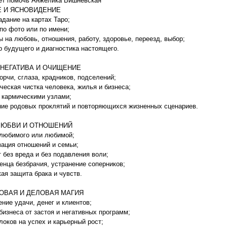
ет помочь Анжелика Вишневская
Е И ЯСНОВИДЕНИЕ
адание на картах Таро;
 по фото или по имени;
ы на любовь, отношения, работу, здоровье, переезд, выбор;
р будущего и диагностика настоящего.
 НЕГАТИВА И ОЧИЩЕНИЕ
порчи, сглаза, крадников, подселений;
ическая чистка человека, жилья и бизнеса;
с кармическими узлами;
ние родовых проклятий и повторяющихся жизненных сценариев.
ЛЮБВИ И ОТНОШЕНИЙ
 любимого или любимой;
зация отношений и семьи;
т без вреда и без подавления воли;
венца безбрачия, устранение соперников;
кая защита брака и чувств.
ОВАЯ И ДЕЛОВАЯ МАГИЯ
ение удачи, денег и клиентов;
 бизнеса от застоя и негативных программ;
блоков на успех и карьерный рост;