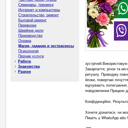
Семинары, тренинги
Интернет и компьютеры
Строительство, ремонт
Бытовой ремонт
Перевозки
Швейное дело
Производство
Охрана
Магия, гадание и экстрасенсы
Психология
Прочие услуги
Работа
зустрічей.Використовую 
Знакомства
Закарпаття, річок та мі
Разное
ритуалу. Проводжу повну
блоки, повертаю почуття
відчувають полегшення, 
повідомлення.Працюю дл
Конфіденційно. Результ
Хочете дізнатися, чи м
Пишіть у WhatsApp або 