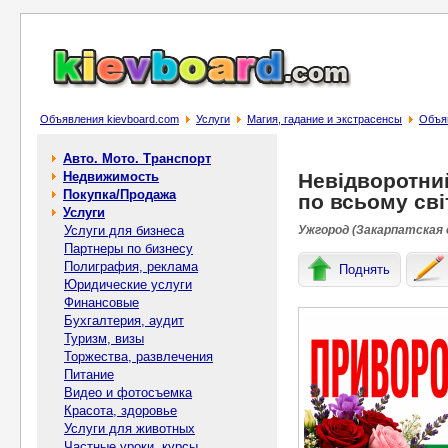
Объявления kievboard.com
Услуги
Магия, гадание и экстрасенсы
Объяв
Авто. Мото. Транспорт
Недвижимость
Невідворотний
Покупка/Продажа
по всьому сві
Услуги
Услуги для бизнеса
Ужгород (Закарпатская 
Партнеры по бизнесу
Полиграфия, реклама
Поднять
Юридические услуги
Финансовые
Бухгалтерия, аудит
Туризм, визы
Торжества, развлечения
Питание
Видео и фотосъемка
Красота, здоровье
Услуги для животных
Частные уроки, курсы