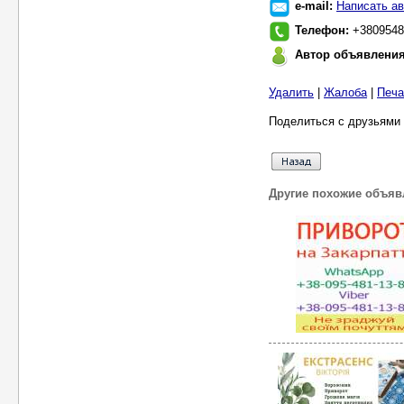
e-mail:
Написать ав
Телефон:
+3809548
Автор объявлени
Удалить
|
Жалоба
|
Печа
Поделиться с друзьями 
Другие похожие объяв