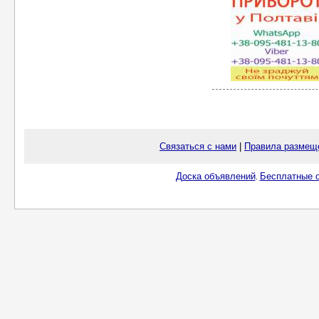
Связаться с нами
|
Правила размещ
Доска объявлений
Бесплатные о
.