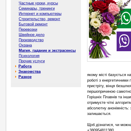
Частные уроки, курсы
Семинары, тренинги
Интернет и компьютеры
Строительство, ремонт
Бытовой ремонт
Перевозки
Швейное дело
Производство
Охрана
Магия, гадание и экстрасенсы
Психология
Прочие услуги
Работа
Знакомства
якому місті базується н
Разное
роботі з енергетичними 
пристріту, вінця безшлю
першопричиною самотнос
Горішніх Плавнів та інш
отримуєте чіткі алгорит
абсолютну анонімність: 
залишається.
Щоб дізнатися, чи можна
+380954811380