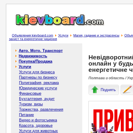
Объявления kievboard.com
Услуги
Магия, гадание и экстрасенсы
Объяв
захист та енергетичне чищення
Авто. Мото. Транспорт
Недвижимость
Невідворотний
Покупка/Продажа
онлайн у будь
Услуги
енергетичне 
Услуги для бизнеса
Партнеры по бизнесу
Полтава и область / Ук
Полиграфия, реклама
Юридические услуги
Поднять
Финансовые
Бухгалтерия, аудит
Туризм, визы
Торжества, развлечения
Питание
Видео и фотосъемка
Красота, здоровье
Услуги для животных