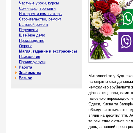
Частные уроки, курсы
Семинары, тренинги
Интернет и компьютеры
Строительство, ремонт
Бытовой ремонт
Перевозки
Швейное дело
Производство
Охрана
Магия, гадание и экстрасенсы
Психология
Прочие услуги
Работа
Знакомства
Миколаєві та у будь-яко
Разное
наговірів із скандинав
неможливо зруйнувати ж
діагностиці порч, само
головною перешкодою на
Одеси, Києва та Запорі
обряду ви отримаєте інд
вплив на десятиліття. А
та речі спалюються післ
день, а повний прояв ре