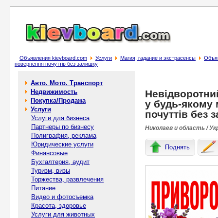
Объявления kievboard.com
Услуги
Магия, гадание и экстрасенсы
Объяв
повернення почуттів без залишку
Авто. Мото. Транспорт
Недвижимость
Невідворотни
Покупка/Продажа
у будь-якому 
Услуги
почуттів без 
Услуги для бизнеса
Партнеры по бизнесу
Николаев и область / Ук
Полиграфия, реклама
Юридические услуги
Поднять
Финансовые
Бухгалтерия, аудит
Туризм, визы
Торжества, развлечения
Питание
Видео и фотосъемка
Красота, здоровье
Услуги для животных