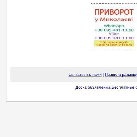
Связаться с нами
|
Правила размещ
Доска объявлений
Бесплатные о
.