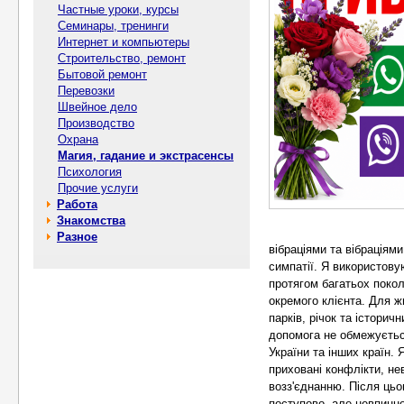
Частные уроки, курсы
Семинары, тренинги
Интернет и компьютеры
Строительство, ремонт
Бытовой ремонт
Перевозки
Швейное дело
Производство
Охрана
Магия, гадание и экстрасенсы
Психология
Прочие услуги
Работа
Знакомства
Разное
вібраціями та вібраціям
симпатії. Я використову
протягом багатьох покол
окремого клієнта. Для 
парків, річок та історич
допомога не обмежуєтьс
України та інших країн.
приховані конфлікти, не
возз'єднанню. Після цьо
поступово, але невпинно