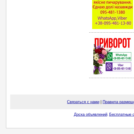
Связаться с нами
|
Правила размещ
Доска объявлений
Бесплатные о
.