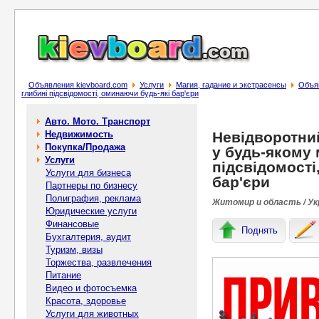
Объявления kievboard.com
Услуги
Магия, гадание и экстрасенсы
Объяв
глибині підсвідомості, оминаючи будь-які бар'єри
Авто. Мото. Транспорт
Недвижимость
Невідворотни
Покупка/Продажа
у будь-якому м
Услуги
підсвідомості
Услуги для бизнеса
бар'єри
Партнеры по бизнесу
Полиграфия, реклама
Житомир и область / Ук
Юридические услуги
Финансовые
Поднять
Бухгалтерия, аудит
Туризм, визы
Торжества, развлечения
Питание
Видео и фотосъемка
Красота, здоровье
Услуги для животных