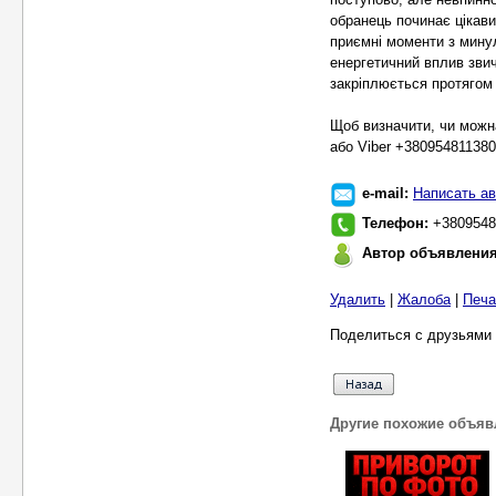
обранець починає цікав
приємні моменти з минул
енергетичний вплив звич
закріплюється протягом 
Щоб визначити, чи можн
або Viber +380954811380
e-mail:
Написать ав
Телефон:
+3809548
Автор объявлени
Удалить
|
Жалоба
|
Печа
Поделиться с друзьями 
Другие похожие объяв