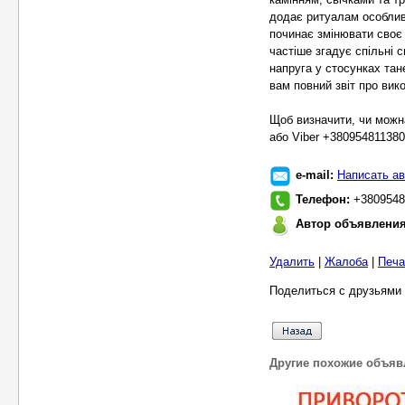
додає ритуалам особливо
починає змінювати своє 
частіше згадує спільні 
напруга у стосунках тан
вам повний звіт про вик
Щоб визначити, чи можн
або Viber +380954811380
e-mail:
Написать ав
Телефон:
+3809548
Автор объявлени
Удалить
|
Жалоба
|
Печа
Поделиться с друзьями 
Другие похожие объяв