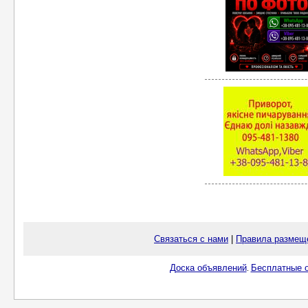
Связаться с нами
|
Правила размещ
Доска объявлений
Бесплатные о
.