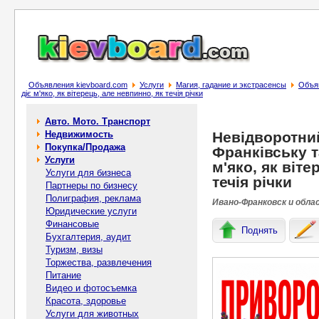
Объявления kievboard.com
Услуги
Магия, гадание и экстрасенсы
Объяв
діє м'яко, як вітерець, але невпинно, як течія річки
Авто. Мото. Транспорт
Недвижимость
Невідворотний
Покупка/Продажа
Франківську т
Услуги
м'яко, як віте
Услуги для бизнеса
течія річки
Партнеры по бизнесу
Полиграфия, реклама
Ивано-Франковск и облас
Юридические услуги
Финансовые
Поднять
Бухгалтерия, аудит
Туризм, визы
Торжества, развлечения
Питание
Видео и фотосъемка
Красота, здоровье
Услуги для животных