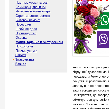
Частные уроки, курсы
Семинары, тренинги
Интернет и компьютеры
Строительство, ремонт
Бытовой ремонт
Перевозки
Швейное дело
Производство
Охрана
Магия, гадание и экстрасенсы
Психология
Прочие услуги
Работа
Знакомства
Разное
непомітною та природною
відлуння" дозволяє мені
передавати йому енергет
почуття. Я розпочинаю з
аналізуючи не лише пото
ваші сьогоднішні стосу
Прикарпаття, де зосеред
обмежується цим регіоно
межами. У своїй практиц
камінням, свічками та т