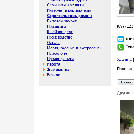
Семинары, тренинги
Интернет и компьютеры
Строительство, ремонт
Бытовой ремонт
(097) 123
Перевозки
Швейное дело
Производство
e-ma
Охрана
Тел
Магия, гадание и экстрасенсы
Психология
Прочие услуги
Удалить
Работа
Поделить
Знакомства
Разное
Другие 