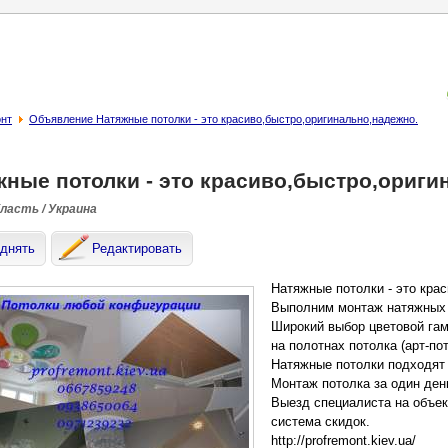
онт
Объявление Натяжные потолки - это красиво,быстро,оригинально,надежно.
жные потолки - это красиво,быстро,ориги
бласть / Украина
днять
Редактировать
Натяжные потолки - это кра
Выполним монтаж натяжных 
Широкий выбор цветовой гам
на полотнах потолка (арт-пот
Натяжные потолки подходят
Монтаж потолка за один ден
Выезд специалиста на объек
система скидок.
http://profremont.kiev.ua/