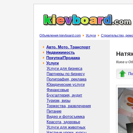
Объявления kievboard.com
Услуги
Строительство, рем
Авто. Мото. Транспорт
Недвижимость
Натя
Покупка/Продажа
Киев и О
Услуги
Услуги для бизнеса
Партнеры по бизнесу
По
Полиграфия, реклама
Юридические услуги
Финансовые
Бухгалтерия, аудит
Туризм, визы
Торжества, развлечения
Питание
Видео и фотосъемка
Красота, здоровье
Услуги для животных
Частные уроки, курсы