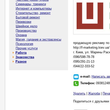
Семинары, тренинги
Интернет и компьютеры
Строительство, ремонт
Бытовой ремонт
Перевозки
Швейное дело
Производство
Охрана
Магия, гадание и экстрасенсы
продающую рекламу по 
Психология
http://f-marketing.kiev.ua/
Прочие услуги
г. Киев, ул. Марины Рас
Работа
/096/598-78-78
Знакомства
Разное
/095/291-21-13
/044/22-333-52
e-mail:
Написать ав
Телефон:
09381248
Удалить
|
Жалоба
|
Печа
Поделиться с друзьями 