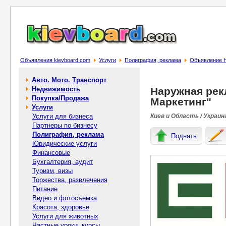
Объявления kievboard.com
Услуги
Полиграфия, реклама
Объявление Н
Авто. Мото. Транспорт
Недвижимость
Наружная рек
Покупка/Продажа
Маркетинг"
Услуги
Услуги для бизнеса
Киев и Область / Украин
Партнеры по бизнесу
Полиграфия, реклама
Поднять
Юридические услуги
Финансовые
Бухгалтерия, аудит
Туризм, визы
Торжества, развлечения
Питание
Видео и фотосъемка
Красота, здоровье
Услуги для животных
Частные уроки, курсы