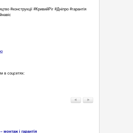
цтво #конструкції #КривийРіг #Дніпро #гарантія
йнавіс
оо
и в соцсетях:
– монтаж і гарантія