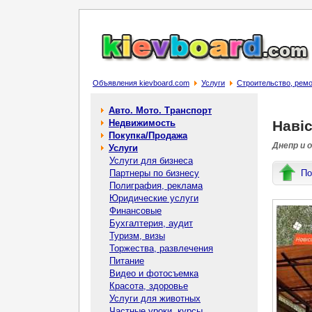
Объявления kievboard.com
Услуги
Строительство, рем
Авто. Мото. Транспорт
Недвижимость
Навіс
Покупка/Продажа
Днепр и 
Услуги
Услуги для бизнеса
Партнеры по бизнесу
По
Полиграфия, реклама
Юридические услуги
Финансовые
Бухгалтерия, аудит
Туризм, визы
Торжества, развлечения
Питание
Видео и фотосъемка
Красота, здоровье
Услуги для животных
Частные уроки, курсы