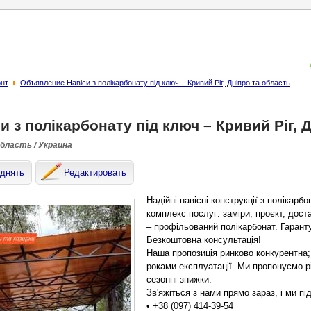
онт
Объявление Навіси з полікарбонату під ключ – Кривий Ріг, Дніпро та область
и з полікарбонату під ключ – Кривий Ріг, 
область / Украина
днять
Редактировать
Надійні навісні конструкції з полікарб
комплекс послуг: заміри, проєкт, доста
– профільований полікарбонат. Гарантує
Безкоштовна консультація!
Наша пропозиція ринково конкурентна; 
роками експлуатації. Ми пропонуємо р
сезонні знижки.
Зв'яжіться з нами прямо зараз, і ми 
• +38 (097) 414-39-54