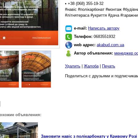
• +38 (068) 355-19-32
#навіс #полікарбонат #монтаж #будівни
#літнятераса #укриття #дача #гаражни
e-mail:
Написать автору
Телефон:
0683551932
web адрес:
akabud.com.ua
Автор объявления:
менеджер о
Удалить
|
Жалоба
|
Печать
Поделиться с друзьями и подписчикам
похожие объявления:
Замовити навіс з полікарбонату у Кривому Розі 