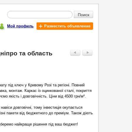
Поиск
Мой профиль
Разместить объявление
Дніпро та область
онату під ключ у Кривому Розі та регіоні. Повний
вка, монтаж. Каркас із оцинкованої сталі, покриття
мо якість і довговічність. Ціни від 4500 грн/м².
навіси довговічні, тому інвестиція окупається
ізні пакети від бюджетного до преміум. Також діють
підберемо найкраще рішення під ваш бюджет!