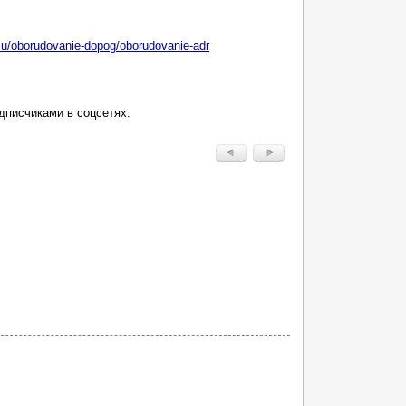
su/oborudovanie-dopog/oborudovanie-adr
дписчиками в соцсетях: