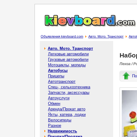
Объявления kievboard.com
Авто. Мото. Транспорт
Авто
Авто. Мото. Транспорт
Легковые автомобили
Набо
Грузовые автомобили
Пенза / Р
Мотоциклы, мопеды
Автобусы
Прицепы
По
Автотранспорт
Спец-, cельхозтехника
Запчасти, аксессуары
Автоуслуги
Обмен
Аренда/Прокат авто
Яхты, катера, лодки
Велосипеды
Разное
Недвижимость
Покупка/Продажа