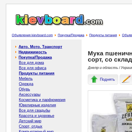
Объявления kievboard.com
Покупка/Продажа
Продукты питания
Объявл
Авто. Мото. Транспорт
Недвижимость
Мука пшеничн
Покупка/Продажа
сорт, со скла
Все для дома
Все для офиса
Днепр и область / Украи
Продукты питания
Мебель
Поднять
Одежда
Обувь
Аксессуары
Косметика и парфюмерия
Ювелирные изделия
Все для свадьбы
Красота и здоровье
Детский мир
Спорт, отдых
Компьютерный мир