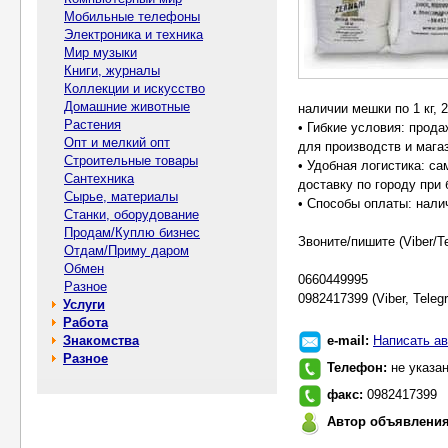
Мобильные телефоны
Электроника и техника
Мир музыки
Книги, журналы
Коллекции и искусство
Домашние животные
наличии мешки по 1 кг, 2 
Растения
• Гибкие условия: прода
Опт и мелкий опт
для производств и мага
Строительные товары
• Удобная логистика: с
Сантехника
доставку по городу при
Сырье, материалы
• Способы оплаты: нали
Станки, оборудование
Продам/Куплю бизнес
Звоните/пишите (Viber/T
Отдам/Приму даром
Обмен
0660449995
Разное
0982417399 (Viber, Teleg
Услуги
Работа
Знакомства
e-mail:
Написать ав
Разное
Телефон:
не указа
факс:
0982417399
Автор объявлени