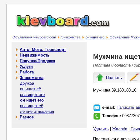
Объявления kievboard.com
Знакомства
он ищет его
Объявление Мужч
Авто. Мото. Транспорт
Недвижимость
Мужчина ище
Покупка/Продажа
Полтава и область / Ук
Услуги
Работа
Знакомства
Поднять
дружба
он ищет её
Мужчина 39.180..80.16
она ищет его
он ищет его
она ищет её
e-mail:
Написать ав
лёгкие отношения
Телефон:
09877307
Разное
Удалить
|
Жалоба
|
Печа
Поделиться с друзьями 