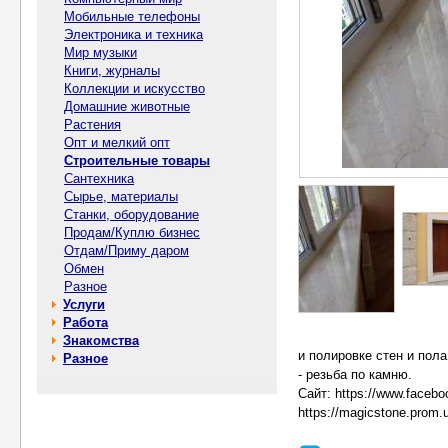
Мобильные телефоны
Электроника и техника
Мир музыки
Книги, журналы
Коллекции и искусство
Домашние животные
Растения
Опт и мелкий опт
Строительные товары
Сантехника
Сырье, материалы
Станки, оборудование
Продам/Куплю бизнес
Отдам/Приму даром
Обмен
Разное
Услуги
Работа
Знакомства
и полировке стен и пола
Разное
- резьба по камню.
Сайт: https://www.facebo
https://magicstone.prom.