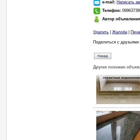
e-mail:
Написать ав
Телефон:
09963738
Автор объявлени
Удалить
|
Жалоба
|
Печа
Поделиться с друзьями 
Другие похожие объяв