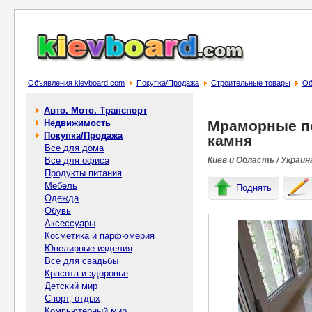
Объявления kievboard.com
Покупка/Продажа
Строительные товары
Об
Авто. Мото. Транспорт
Недвижимость
Мраморные по
Покупка/Продажа
камня
Все для дома
Все для офиса
Киев и Область / Украин
Продукты питания
Мебель
Поднять
Одежда
Обувь
Аксессуары
Косметика и парфюмерия
Ювелирные изделия
Все для свадьбы
Красота и здоровье
Детский мир
Спорт, отдых
Компьютерный мир