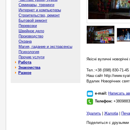
Семинары, тренинги
Интернет и компьютеры
Строительство, ремонт
Бытовой ремонт
Перевозки
Швейное дело
Производство
Охрана
Магия, гадание и экстрасенсы
Психология
Прочие услуги
Якісні вуличні новорічні
Работа
Знакомства
Тел.:+38 (098) 830-71-45
Разное
Наш сайт http://www.syai
Вдалих Новорічних свят!
e-mail:
Написать ав
Телефон:
+3809883
Удалить
|
Жалоба
|
Печа
Поделиться с друзьями 