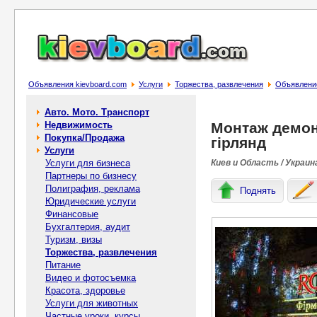
Объявления kievboard.com
Услуги
Торжества, развлечения
Объявление
Авто. Мото. Транспорт
Недвижимость
Монтаж демон
Покупка/Продажа
гірлянд
Услуги
Услуги для бизнеса
Киев и Область / Украин
Партнеры по бизнесу
Полиграфия, реклама
Поднять
Юридические услуги
Финансовые
Бухгалтерия, аудит
Туризм, визы
Торжества, развлечения
Питание
Видео и фотосъемка
Красота, здоровье
Услуги для животных
Частные уроки, курсы