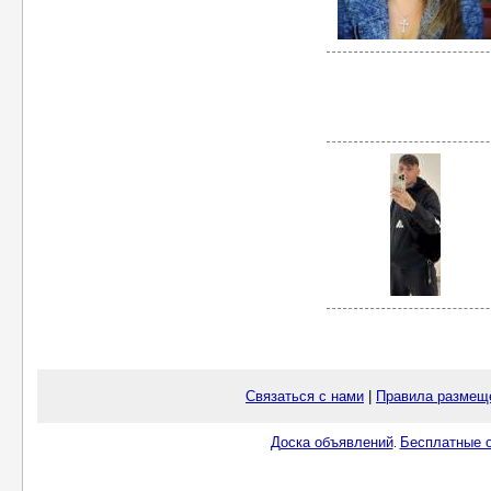
Связаться с нами
|
Правила размещ
Доска объявлений
Бесплатные о
.