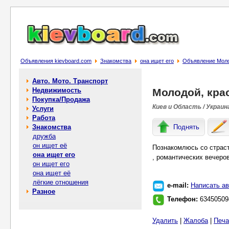
Объявления kievboard.com
Знакомства
она ищет его
Объявление Моло
Авто. Мото. Транспорт
Недвижимость
Молодой, кра
Покупка/Продажа
Киев и Область / Украин
Услуги
Работа
Знакомства
Поднять
дружба
он ищет её
Познакомлюсь со страст
она ищет его
, романтических вечеров
он ищет его
она ищет её
лёгкие отношения
e-mail:
Написать ав
Разное
Телефон:
63450509
Удалить
|
Жалоба
|
Печа