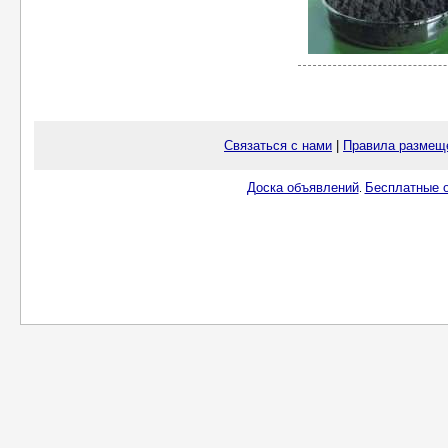
Связаться с нами
|
Правила размещ
Доска объявлений
Бесплатные о
.