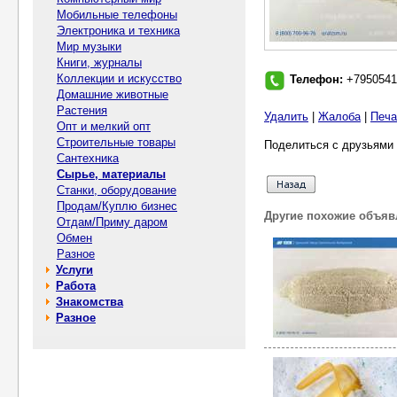
Мобильные телефоны
Электроника и техника
Мир музыки
Книги, журналы
Коллекции и искусство
Телефон:
+7950541
Домашние животные
Растения
Удалить
|
Жалоба
|
Печа
Опт и мелкий опт
Строительные товары
Поделиться с друзьями 
Сантехника
Сырье, материалы
Станки, оборудование
Продам/Куплю бизнес
Другие похожие объяв
Отдам/Приму даром
Обмен
Разное
Услуги
Работа
Знакомства
Разное