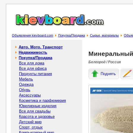
Объявления kievboard.com
Покупка/Продажа
Сырье, материалы
Объяв
Авто. Мото. Транспорт
Недвижимость
Минеральный
Покупка/Продажа
Белгород / Россия
Все для дома
Все для офиса
Продукты питания
Поднять
Мебель
Одежда
Обувь
Аксессуары
Косметика и парфюмерия
Ювелирные изделия
Все для свадьбы
Красота и здоровье
Детский мир
Спорт, отдых
Компьютерный мир