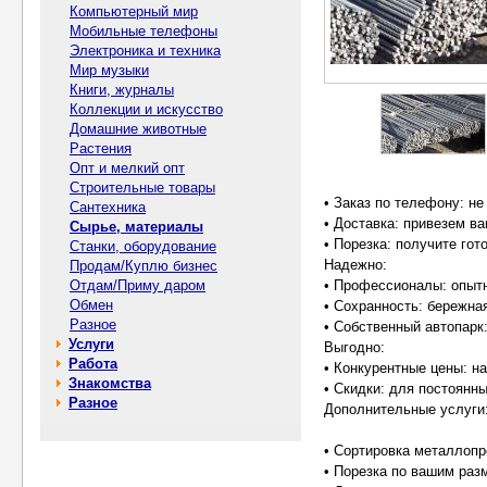
Компьютерный мир
Мобильные телефоны
Электроника и техника
Мир музыки
Книги, журналы
Коллекции и искусство
Домашние животные
Растения
Опт и мелкий опт
Строительные товары
• Заказ по телефону: не
Сантехника
• Доставка: привезем ва
Сырье, материалы
• Порезка: получите го
Станки, оборудование
Надежно:
Продам/Куплю бизнес
Отдам/Приму даром
• Профессионалы: опытн
Обмен
• Сохранность: бережна
Разное
• Собственный автопарк:
Услуги
Выгодно:
Работа
• Конкурентные цены: н
Знакомства
• Скидки: для постоянны
Разное
Дополнительные услуги
• Сортировка металлопр
• Порезка по вашим раз