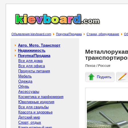
Объявления kievboard.com
Покупка/Продажа
Станки, оборудование
Об
Авто. Мото. Транспорт
Недвижимость
Металлорукав
Покупка/Продажа
транспортиро
Все для дома
Все для офиса
Пенза / Россия
Продукты питания
Мебель
Поднять
Одежда
Обувь
Аксессуары
Косметика и парфюмерия
Ювелирные изделия
Все для свадьбы
Красота и здоровье
Детский мир
Спорт, отдых
Компьютерный мир