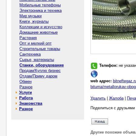
Мобильные телефоны
Электроника и техника
Мир музыки
Книги, журналы
Коллекции и искусство
Домашние животные
Растения
Опт и мелкий опт
Строительные товары
Сантехника
Сырье, материалы
Станки, оборудование
Телефон:
не указа
Продам/Куплю бизнес
Отдам/Приму даром
web адрес:
bitneftegaz.
Обмен
bituma/metallorukav-obog
Разное
Услуги
Работа
Удалить
|
Жалоба
|
Печа
Знакомства
Поделиться с друзьями 
Разное
Другие похожие объяв