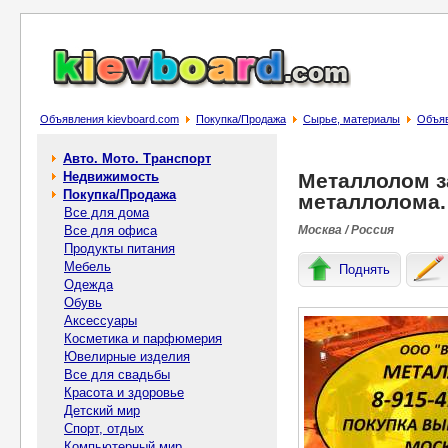
Объявления kievboard.com
Покупка/Продажа
Сырье, материалы
Объяв
Авто. Мото. Транспорт
Недвижимость
Металлолом з
Покупка/Продажа
металлолома.
Все для дома
Все для офиса
Москва / Россия
Продукты питания
Мебель
Поднять
Одежда
Обувь
Аксессуары
Косметика и парфюмерия
Ювелирные изделия
Все для свадьбы
Красота и здоровье
Детский мир
Спорт, отдых
Компьютерный мир