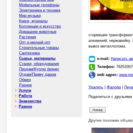
Мобильные телефоны
Электроника и техника
Мир музыки
Книги, журналы
Коллекции и искусство
Домашние животные
сгоревшие трансформат
Растения
алюминий, нержавейку. 
Опт и мелкий опт
вывоз металлолома.
Строительные товары
Сантехника
Сырье, материалы
e-mail:
Написать ав
Станки, оборудование
Телефон:
79253307
Продам/Куплю бизнес
Отдам/Приму даром
web адрес:
www.met
Обмен
Разное
Удалить
|
Жалоба
|
Печа
Услуги
Работа
Поделиться с друзьями 
Знакомства
Разное
Другие похожие объяв