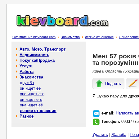
Объявления kievboard.com
Знакомства
лёгкие отношения
Объявление 
Авто. Мото. Транспорт
Недвижимость
Мені 57 років
Покупка/Продажа
та порозумінн
Услуги
Работа
Киев и Область / Украин
Знакомства
дружба
Поднять
он ищет её
она ищет его
Я шукаю пару для друж
он ищет его
она ищет её
лёгкие отношения
e-mail:
Написать ав
Разное
Телефон:
09337775
Удалить
|
Жалоба
|
Печа