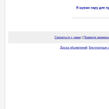
Я шукаю пару для п
Связаться с нами
|
Правила размещ
Доска объявлений
Бесплатные о
.