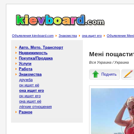
Объявления kievboard.com
Знакомства
она ищет его
Объявление Мені
Авто. Мото. Транспорт
Недвижимость
Мені пощасти
Покупка/Продажа
Вся Украина / Украина
Услуги
Работа
Знакомства
Поднять
дружба
он ищет её
она ищет его
он ищет его
она ищет её
лёгкие отношения
Разное