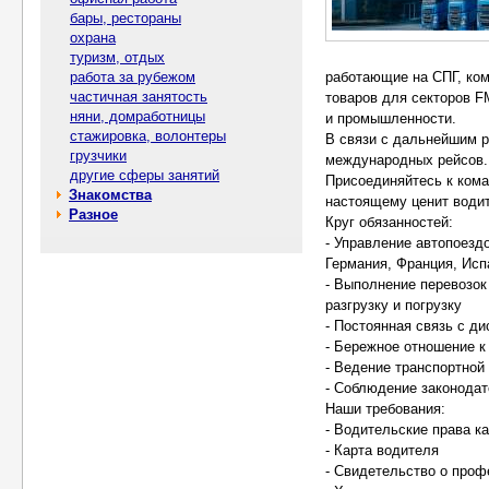
бары, рестораны
охрана
туризм, отдых
работа за рубежом
работающие на СПГ, ко
частичная занятость
товаров для секторов 
няни, домработницы
и промышленности.
стажировка, волонтеры
В связи с дальнейшим 
грузчики
международных рейсов.
другие сферы занятий
Присоединяйтесь к кома
Знакомства
настоящему ценит води
Разное
Круг обязанностей:
- Управление автопоезд
Германия, Франция, Исп
- Выполнение перевозок
разгрузку и погрузку
- Постоянная связь с д
- Бережное отношение к
- Ведение транспортной
- Соблюдение законодат
Наши требования:
- Водительские права к
- Карта водителя
- Свидетельство о проф