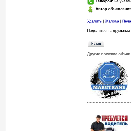
Телефон:
не указа
Автор объявлени
Удалить
|
Жалоба
|
Печа
Поделиться с друзьями 
Другие похожие объяв