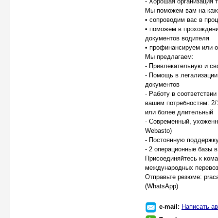
- Хорошая организация 
Мы поможем вам на каж
• сопроводим вас в про
• поможем в прохожден
документов водителя
• профинансируем или о
Мы предлагаем:
- Привлекательную и св
- Помощь в легализаци
документов
- Работу в соответстви
вашим потребностям: 2/1
или более длительный
- Современный, ухоженн
Webasto)
- Постоянную поддержку
- 2 операционные базы 
Присоединяйтесь к коман
международных перевоз
Отправьте резюме: prac
(WhatsApp)
e-mail:
Написать ав