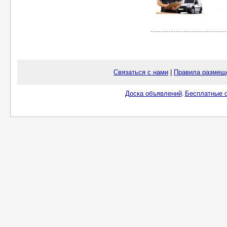
Связаться с нами
|
Правила размещ
Доска объявлений
Бесплатные о
.