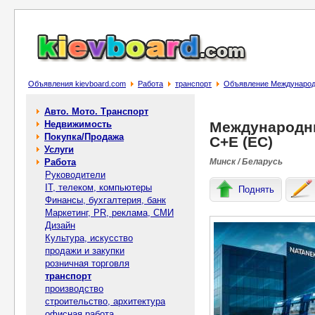
Объявления kievboard.com
Работа
транспорт
Объявление Международн
Авто. Мото. Транспорт
Недвижимость
Международны
Покупка/Продажа
C+E (ЕС)
Услуги
Работа
Минск / Беларусь
Руководители
IT, телеком, компьютеры
Поднять
Финансы, бухгалтерия, банк
Маркетинг, PR, реклама, СМИ
Дизайн
Культура, искусство
продажи и закупки
розничная торговля
транспорт
производство
строительство, архитектура
офисная работа