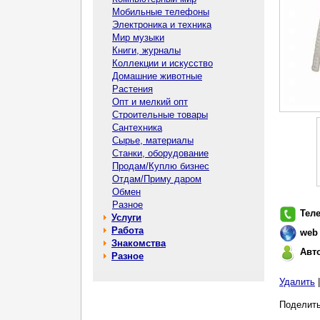
Мобильные телефоны
Электроника и техника
Мир музыки
Книги, журналы
Коллекции и искусство
Домашние животные
Растения
Опт и мелкий опт
Строительные товары
Сантехника
Сырье, материалы
Станки, оборудование
Продам/Куплю бизнес
Отдам/Приму даром
Обмен
Разное
Тел
Услуги
Работа
web
Знакомства
Авт
Разное
Удалить
Поделить