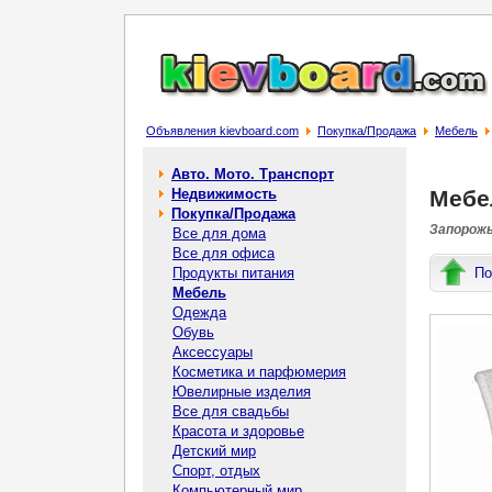
Объявления kievboard.com
Покупка/Продажа
Мебель
Авто. Мото. Транспорт
Недвижимость
Мебе
Покупка/Продажа
Запорожь
Все для дома
Все для офиса
Продукты питания
По
Мебель
Одежда
Обувь
Аксессуары
Косметика и парфюмерия
Ювелирные изделия
Все для свадьбы
Красота и здоровье
Детский мир
Спорт, отдых
Компьютерный мир