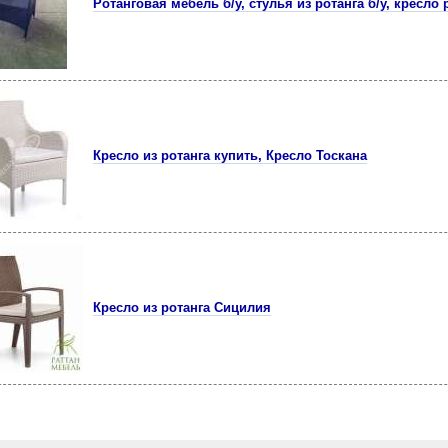
Ротанговая мебель б/у, стулья из ротанга б/у, кресло 
Кресло из ротанга купить, Кресло Тоскана
Кресло из ротанга Сицилия