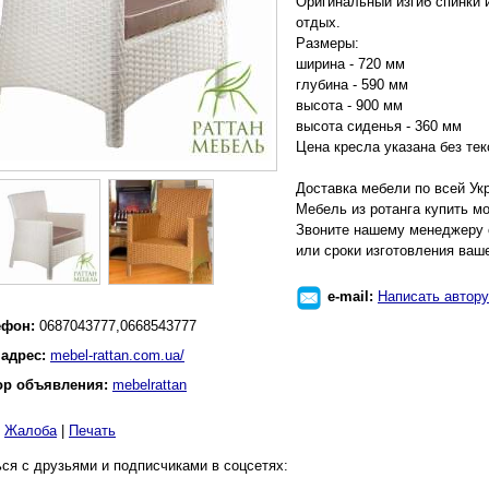
Оригинальный изгиб спинки 
отдых.
Размеры:
ширина - 720 мм
глубина - 590 мм
высота - 900 мм
высота сиденья - 360 мм
Цена кресла указана без тек
Доставка мебели по всей Ук
Мебель из ротанга купить 
Звоните нашему менеджеру с
или сроки изготовления ваше
e-mail:
Написать автору
ефон:
0687043777,0668543777
 адрес:
mebel-rattan.com.ua/
ор объявления:
mebelrattan
|
Жалоба
|
Печать
ся с друзьями и подписчиками в соцсетях: