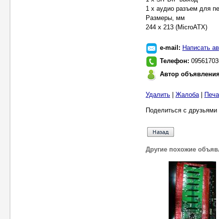
1 x аудио разъем для п
Размеры, мм
244 х 213 (MicroATX)
e-mail:
Написать ав
Телефон:
09561703
Автор объявлени
Удалить
|
Жалоба
|
Печа
Поделиться с друзьями 
Другие похожие объяв