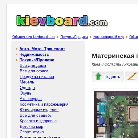
Объявления kievboard.com
Покупка/Продажа
Компьютерный мир
Объя
Авто. Мото. Транспорт
Недвижимость
Материнская п
Покупка/Продажа
Киев и Область / Украин
Все для дома
Все для офиса
Продукты питания
Поднять
Мебель
Одежда
Обувь
Аксессуары
Косметика и парфюмерия
Ювелирные изделия
Все для свадьбы
Красота и здоровье
Детский мир
Спорт, отдых
Компьютерный мир