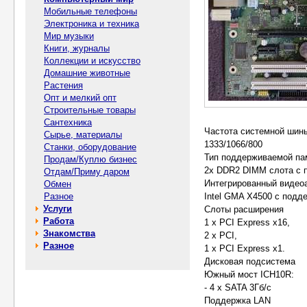
Мобильные телефоны
Электроника и техника
Мир музыки
Книги, журналы
Коллекции и искусство
Домашние животные
Растения
Опт и мелкий опт
Строительные товары
Сантехника
Частота системной шин
Сырье, материалы
1333/1066/800
Станки, оборудование
Тип поддерживаемой па
Продам/Куплю бизнес
2x DDR2 DIMM слота с п
Отдам/Приму даром
Интегрированный видео
Обмен
Разное
Intel GMA X4500 с подде
Услуги
Слоты расширения
Работа
1 x PCI Express x16,
Знакомства
2 x PCI,
Разное
1 x PCI Express x1.
Дисковая подсистема
Южный мост ICH10R:
- 4 x SATA 3Гб/с
Поддержка LAN