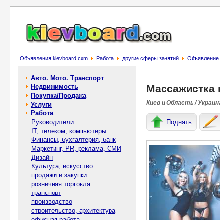
Объявления kievboard.com
Работа
другие сферы занятий
Объявление 
Авто. Мото. Транспорт
Недвижимость
Массажистка 
Покупка/Продажа
Киев и Область / Украин
Услуги
Работа
Руководители
Поднять
IT, телеком, компьютеры
Финансы, бухгалтерия, банк
Маркетинг, PR, реклама, СМИ
Дизайн
Культура, искусство
продажи и закупки
розничная торговля
транспорт
производство
строительство, архитектура
офисная работа