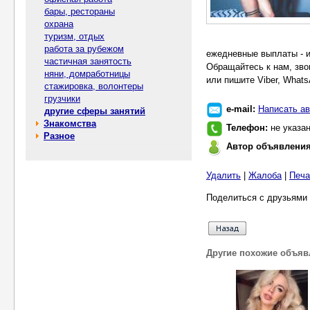
бары, рестораны
охрана
туризм, отдых
работа за рубежом
ежедневные выплаты - и
частичная занятость
Обращайтесь к нам, зво
няни, домработницы
или пишите Viber, Whats
стажировка, волонтеры
грузчики
e-mail:
Написать ав
другие сферы занятий
Знакомства
Телефон:
не указа
Разное
Автор объявлени
Удалить
|
Жалоба
|
Печа
Поделиться с друзьями 
Другие похожие объяв