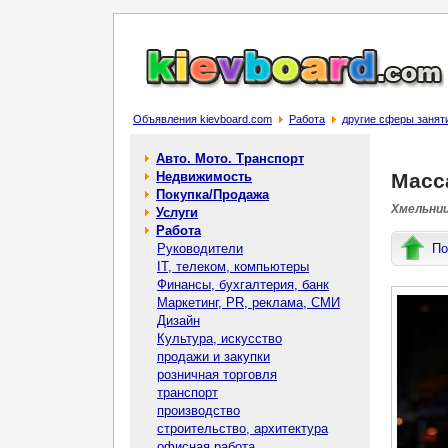
Объявления kievboard.com
Работа
другие сферы занят
Авто. Мото. Транспорт
Недвижимость
Масс
Покупка/Продажа
Хмельниц
Услуги
Работа
Руководители
По
IT, телеком, компьютеры
Финансы, бухгалтерия, банк
Маркетинг, PR, реклама, СМИ
Дизайн
Культура, искусство
продажи и закупки
розничная торговля
транспорт
производство
строительство, архитектура
офисная работа