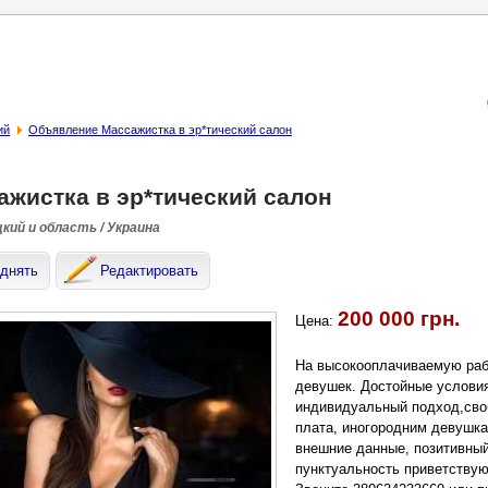
ий
Объявление Массажистка в эр*тический салон
ажистка в эр*тический салон
кий и область / Украина
днять
Редактировать
200 000 грн.
Цена:
На высокооплачиваемую ра
девушек. Достойные условия
индивидуальный подход,своб
плата, иногородним девушк
внешние данные, позитивный
пунктуальность приветствуют