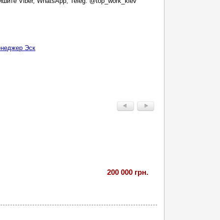
шите Viber, WhatsApp, Teleg: @top_work_kiev
неджер Эск
200 000 грн.