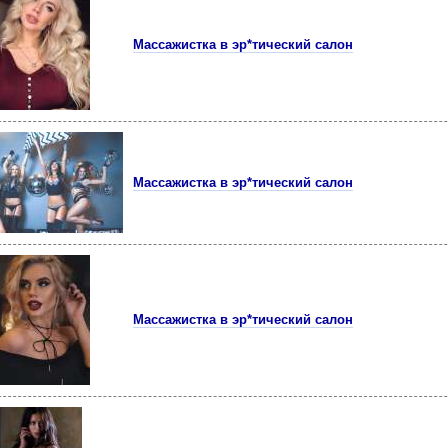
Массажистка в эр*тический салон
Массажистка в эр*тический салон
Массажистка в эр*тический салон