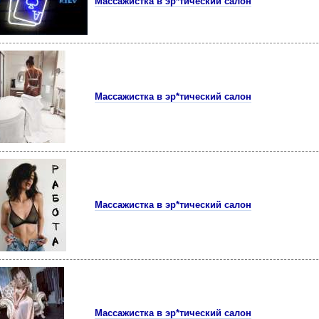
Массажистка в эр*тический салон
Массажистка в эр*тический салон
Массажистка в эр*тический салон
Массажистка в эр*тический салон