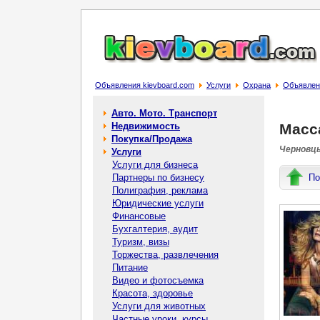
Объявления kievboard.com
Услуги
Охрана
Объявлени
Авто. Мото. Транспорт
Недвижимость
Масс
Покупка/Продажа
Черновцы
Услуги
Услуги для бизнеса
Партнеры по бизнесу
По
Полиграфия, реклама
Юридические услуги
Финансовые
Бухгалтерия, аудит
Туризм, визы
Торжества, развлечения
Питание
Видео и фотосъемка
Красота, здоровье
Услуги для животных
Частные уроки, курсы