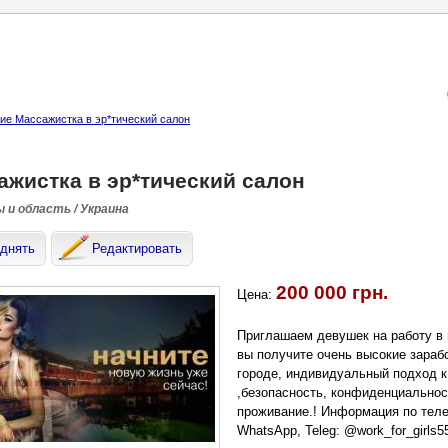
е Массажистка в эр*тический салон
ажистка в эр*тический салон
 и область / Украина
днять
Редактировать
200 000 грн.
Цена:
Приглашаем девушек на работу в г
вы получите очень высокие зараб
городе, индивидуальный подход к
,безопасность, конфиденциальнос
проживание.! Информация по теле
WhatsApp, Teleg: @work_for_girls5