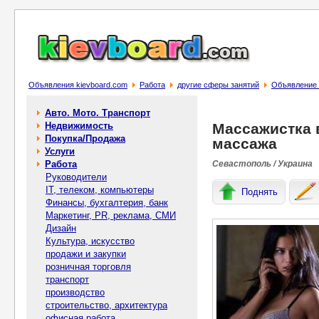
Объявления kievboard.com
Работа
другие сферы занятий
Объявление 
Авто. Мото. Транспорт
Недвижимость
Массажистка в
Покупка/Продажа
массажа
Услуги
Работа
Севастополь / Украина
Руководители
IT, телеком, компьютеры
Поднять
Финансы, бухгалтерия, банк
Маркетинг, PR, реклама, СМИ
Дизайн
Культура, искусство
продажи и закупки
розничная торговля
транспорт
производство
строительство, архитектура
офисная работа