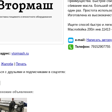
Преимущества: Быстрое сби
сбивание масла. Большой об
один раз. Простота использо
Изготовлена из высококачес
Ищете способ быстро и легк
Маслобойка 200л инв.11413 
e-mail:
Написать автору
Телефон:
79152907755
 адрес:
vtormash.ru
|
Жалоба
|
Печать
ся с друзьями и подписчиками в соцсетях:
похожие объявления: