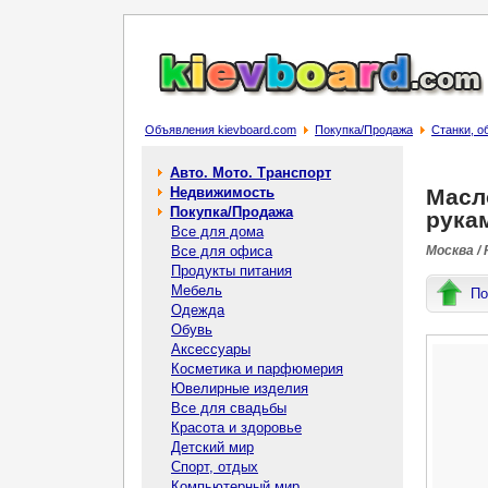
Объявления kievboard.com
Покупка/Продажа
Станки, о
Авто. Мото. Транспорт
Недвижимость
Масл
Покупка/Продажа
рука
Все для дома
Все для офиса
Москва /
Продукты питания
Мебель
По
Одежда
Обувь
Аксессуары
Косметика и парфюмерия
Ювелирные изделия
Все для свадьбы
Красота и здоровье
Детский мир
Спорт, отдых
Компьютерный мир